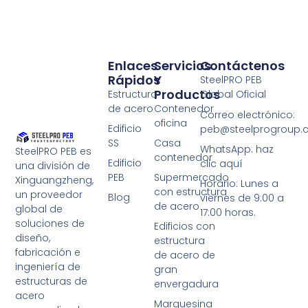
Enlaces
Servicios
Contáctenos
Rápidos
Y
SteelPRO PEB
Productos
Estructura
Global Oficial
de acero
Contenedor
Correo electrónico:
oficina
Edificio
peb@steelprogroup
SS
Casa
WhatsApp: haz
SteelPRO PEB es
contenedor
Edificio
clic aquí
una división de
PEB
Supermercado
Xinguangzheng,
Horario: Lunes a
con estructura
un proveedor
Blog
viernes de 9:00 a
de acero
global de
17:00 horas.
soluciones de
Edificios con
diseño,
estructura
fabricación e
de acero de
ingeniería de
gran
estructuras de
envergadura
acero
Marquesina