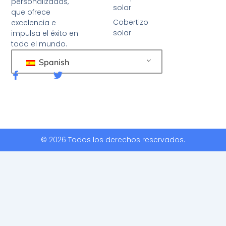
personalizadas,
solar
que ofrece
Cobertizo
excelencia e
solar
impulsa el éxito en
todo el mundo.
Spanish
F
G
a
o
c
r
e
j
b
e
o
o
o
k
© 2026 Todos los derechos reservados.
-
f