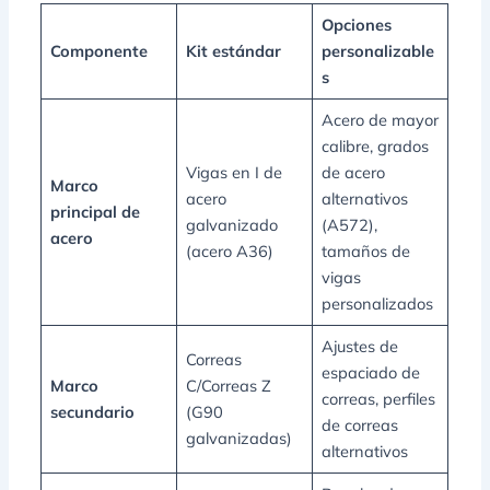
Opciones
Componente
Kit estándar
personalizable
s
Acero de mayor
calibre, grados
Vigas en I de
de acero
Marco
acero
alternativos
principal de
galvanizado
(A572),
acero
(acero A36)
tamaños de
vigas
personalizados
Ajustes de
Correas
espaciado de
Marco
C/Correas Z
correas, perfiles
secundario
(G90
de correas
galvanizadas)
alternativos