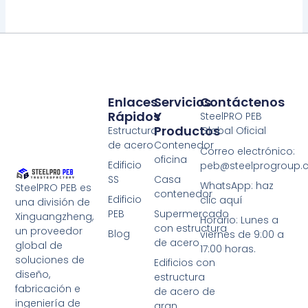
Enlaces
Servicios
Contáctenos
Rápidos
Y
SteelPRO PEB
Productos
Estructura
Global Oficial
de acero
Contenedor
Correo electrónico:
oficina
Edificio
peb@steelprogroup
SS
Casa
WhatsApp: haz
SteelPRO PEB es
contenedor
Edificio
clic aquí
una división de
PEB
Supermercado
Xinguangzheng,
Horario: Lunes a
con estructura
un proveedor
Blog
viernes de 9:00 a
de acero
global de
17:00 horas.
soluciones de
Edificios con
diseño,
estructura
fabricación e
de acero de
ingeniería de
gran