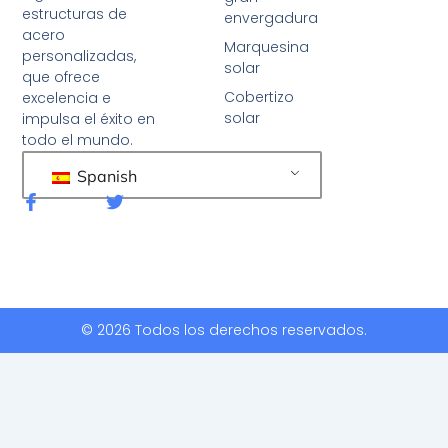
estructuras de
envergadura
acero
Marquesina
personalizadas,
solar
que ofrece
Cobertizo
excelencia e
solar
impulsa el éxito en
todo el mundo.
Spanish
F
G
a
o
c
r
e
j
b
e
o
o
o
k
© 2026 Todos los derechos reservados.
-
f