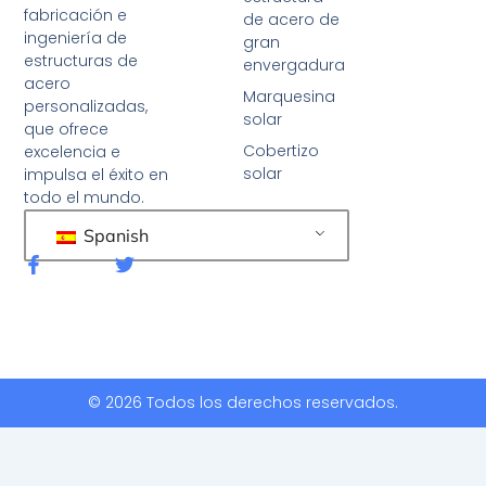
fabricación e
de acero de
ingeniería de
gran
estructuras de
envergadura
acero
Marquesina
personalizadas,
solar
que ofrece
Cobertizo
excelencia e
solar
impulsa el éxito en
todo el mundo.
Spanish
F
G
a
o
c
r
e
j
b
e
o
o
o
k
© 2026 Todos los derechos reservados.
-
f