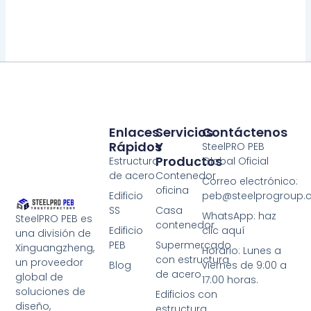
Enlaces
Servicios
Contáctenos
Rápidos
Y
SteelPRO PEB
Productos
Estructura
Global Oficial
de acero
Contenedor
Correo electrónico:
oficina
Edificio
peb@steelprogroup
SS
Casa
WhatsApp: haz
SteelPRO PEB es
contenedor
Edificio
clic aquí
una división de
PEB
Supermercado
Xinguangzheng,
Horario: Lunes a
con estructura
un proveedor
Blog
viernes de 9:00 a
de acero
global de
17:00 horas.
soluciones de
Edificios con
diseño,
estructura