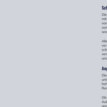
Sc
Die
mit
vor
ver
wer
All
vor
sch
ver
und
An
Die
unt
hoh
Res
Ob 
Auß
anp