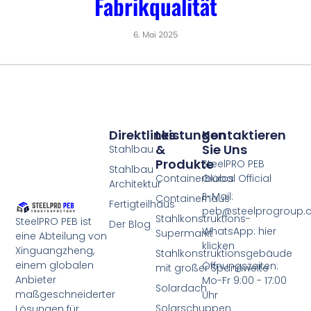
Fabrikqualität
6. Mai 2025
Direktlinks
Leistungen
Kontaktieren
&
Sie Uns
Stahlbau
Produkte
SteelPRO PEB
Stahlbau
Containerbüros
Global Official
Architektur
E-Mail:
Containerhaus
Fertigteilhaus
peb@steelprogroup
Stahlkonstruktions-
SteelPRO PEB ist
Der Blog
WhatsApp: hier
Supermarkt
eine Abteilung von
klicken
Xinguangzheng,
Stahlkonstruktionsgebäude
einem globalen
Öffnungszeiten:
mit großer Spannweite
Anbieter
Mo-Fr 9:00 - 17:00
Solardach
maßgeschneiderter
Uhr
Solarschuppen
Lösungen für