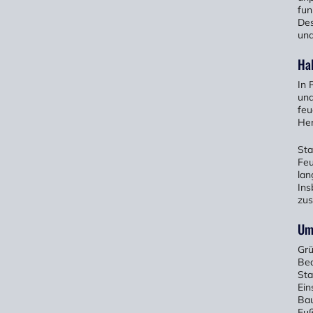
fun
Des
und
Hal
In 
und
feu
Her
Sta
Feu
lan
Ins
zus
Um
Grü
Bed
Sta
Ein
Bau
Fuß