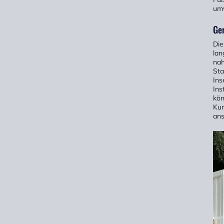
umw
Ge
Die
lan
nah
Sta
Ins
Ins
kön
Kun
ans