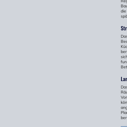
Reg
Bau
die
spä
Str
Das
Bed
Küc
ber
sic
fun
Bet
Lan
Das
Räu
Vor
kön
ang
Pla
ber