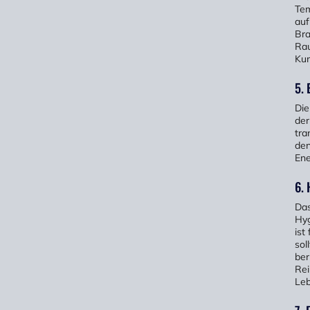
Tem
auf
Bra
Rau
Kun
5. 
Die
der
tra
den
Ene
6.
Das
Hyg
ist
sol
ber
Rei
Leb