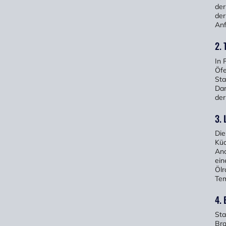
der
der
Anf
2. 
In 
Öfe
Sta
Dar
der
3.
Die
Küc
Ano
ein
Ölr
Tem
4. 
Sta
Bra