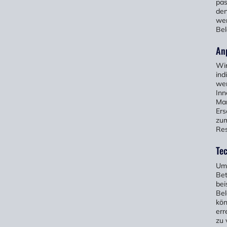
pas
den
wer
Bel
An
Wir
ind
wer
Inn
Mar
Ers
zum
Res
Tec
Um 
Bet
bei
Bel
kön
err
zu 