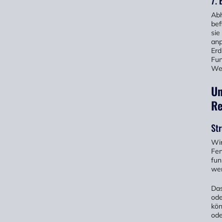
7. 
Abh
bef
sie
anp
Erd
Fun
Wet
Un
Re
Str
Wir
Fen
fun
we
Das
ode
kön
ode