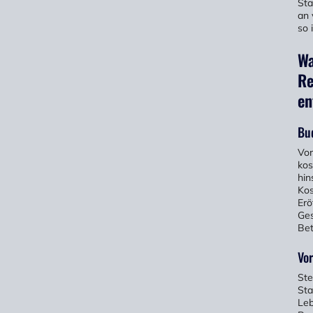
Sta
an 
so 
Wa
Re
en
Bu
Vor
kos
hin
Kos
Erö
Ges
Bet
Vo
Ste
Sta
Leb