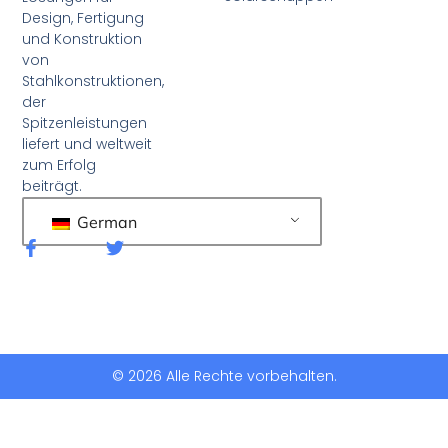
Design, Fertigung
und Konstruktion
von
Stahlkonstruktionen,
der
Spitzenleistungen
liefert und weltweit
zum Erfolg
beiträgt.
German
F
T
a
w
c
i
e
t
b
t
o
e
o
r
k
© 2026 Alle Rechte vorbehalten.
-
f