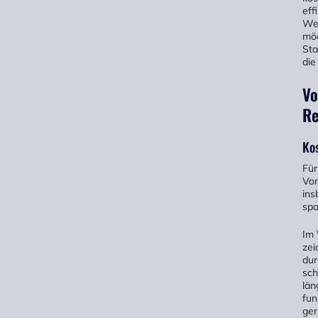
eff
Wen
möc
Sta
die
Vo
Re
Kos
Für
Vor
ins
spa
Im 
zei
dur
sch
län
fun
ger