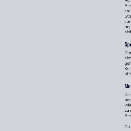
Vor
Res
sta
Sta
son
anp
ein
Spe
Dur
ein
geh
Kom
off
Mul
Die
nac
wie
zu 
Res
Die