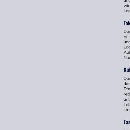
unt
wir
Lag
Ta
Dur
Ver
una
Lag
Auf
Nac
Kü
Dan
das
Tem
red
ant
Leb
str
Fa