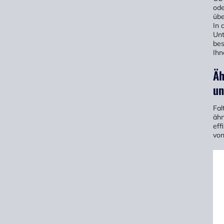
ode
übe
In 
Unt
bes
Ihn
Äh
un
Fal
ähn
eff
von