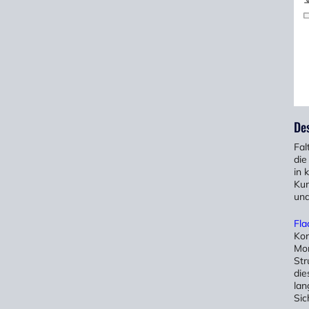
De
Fal
die
in 
Kun
und
Fla
Kon
Mon
Str
die
lan
Sic