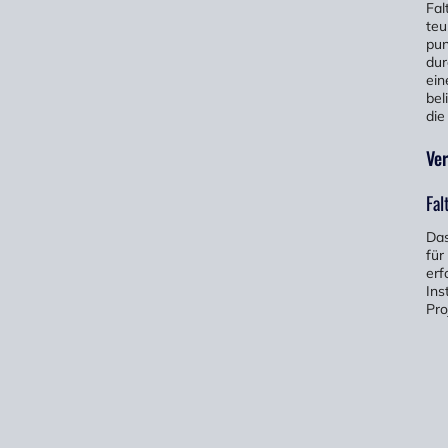
Fal
teu
pun
dur
ein
bel
die
Ve
Fal
Das
für
erf
Ins
Pro