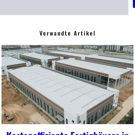
r
i
Verwandte Artikel
t
*