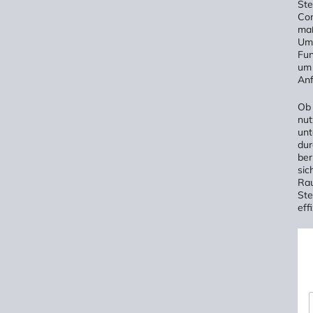
Ste
Con
maß
Umw
Fun
um 
Anf
Ob 
nut
unt
dur
ber
sic
Rau
Ste
eff