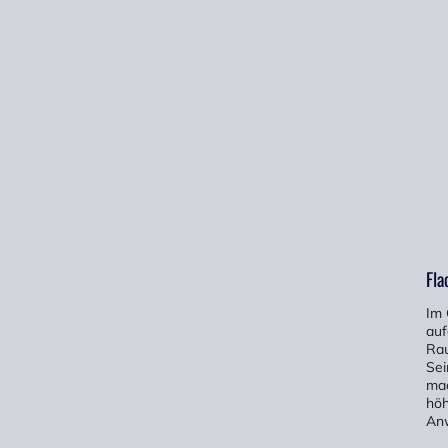
Fla
Im 
auf
Rau
Sei
mac
höh
An