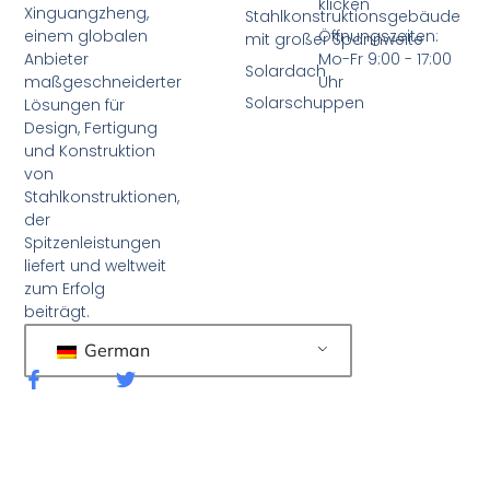
klicken
Xinguangzheng,
Stahlkonstruktionsgebäude
einem globalen
Öffnungszeiten:
mit großer Spannweite
Anbieter
Mo-Fr 9:00 - 17:00
Solardach
maßgeschneiderter
Uhr
Solarschuppen
Lösungen für
Design, Fertigung
und Konstruktion
von
Stahlkonstruktionen,
der
Spitzenleistungen
liefert und weltweit
zum Erfolg
beiträgt.
German
F
T
a
w
c
i
e
t
b
t
o
e