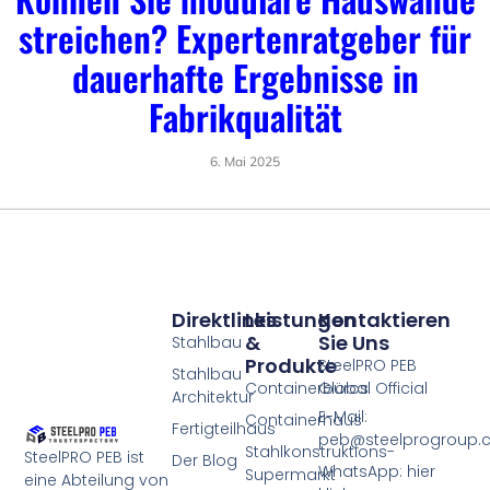
streichen? Expertenratgeber für
dauerhafte Ergebnisse in
Fabrikqualität
6. Mai 2025
Direktlinks
Leistungen
Kontaktieren
&
Sie Uns
Stahlbau
Produkte
SteelPRO PEB
Stahlbau
Containerbüros
Global Official
Architektur
E-Mail:
Containerhaus
Fertigteilhaus
peb@steelprogroup
Stahlkonstruktions-
SteelPRO PEB ist
Der Blog
WhatsApp: hier
Supermarkt
eine Abteilung von