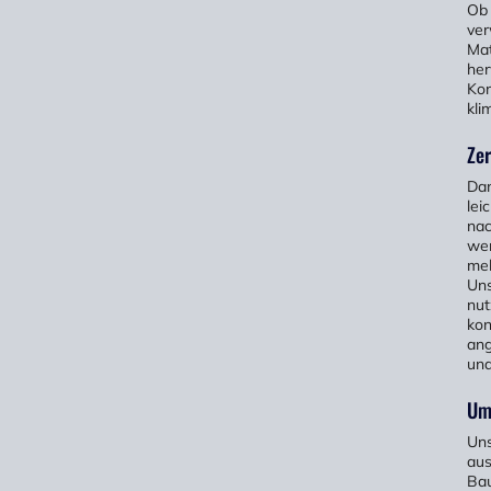
Ob 
ver
Mat
her
Kor
kli
Zer
Dan
lei
nac
wer
meh
Uns
nut
kon
ang
und
Um
Uns
aus
Bau