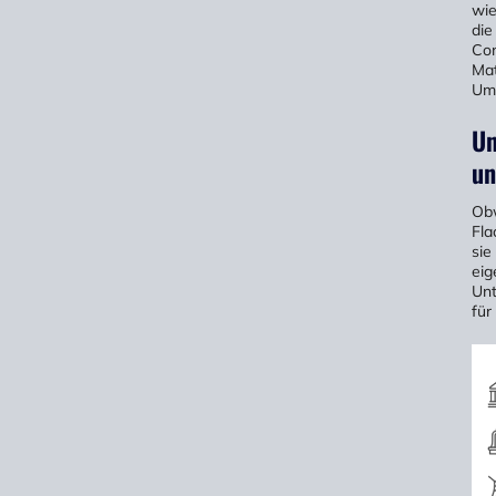
wie
die
Con
Mat
Umw
Un
un
Obw
Fla
sie
eig
Unt
für