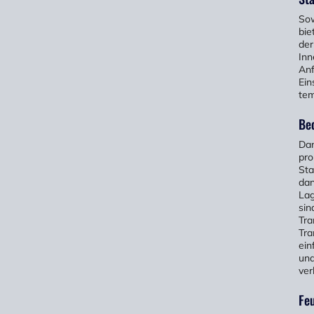
Sow
bie
der
Inn
Anf
Ein
tem
Be
Dan
pro
Sta
dan
Lag
sin
Tra
Tra
ein
und
ver
Feu