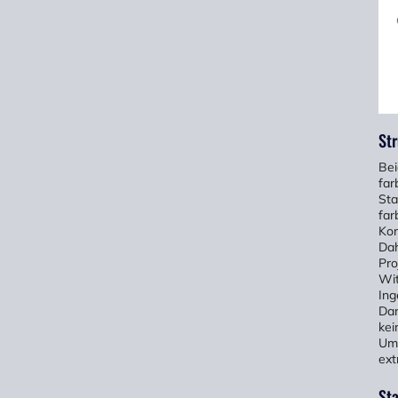
Str
Bei
far
Sta
far
Kor
Dah
Pro
Wit
Ing
Dan
kei
Umg
ext
St