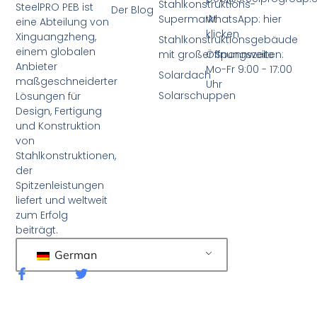
Stahlkonstruktions-
SteelPRO PEB ist
Der Blog
Supermarkt
WhatsApp: hier
eine Abteilung von
klicken
Xinguangzheng,
Stahlkonstruktionsgebäude
einem globalen
mit großer Spannweite
Öffnungszeiten:
Anbieter
Mo-Fr 9:00 - 17:00
Solardach
maßgeschneiderter
Uhr
Solarschuppen
Lösungen für
Design, Fertigung
und Konstruktion
von
Stahlkonstruktionen,
der
Spitzenleistungen
liefert und weltweit
zum Erfolg
beiträgt.
German
F
T
a
w
c
i
e
t