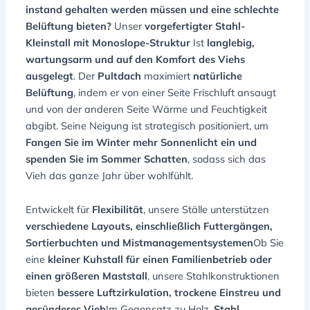
instand gehalten werden müssen und eine schlechte
Belüftung bieten?
Unser
vorgefertigter Stahl-
Kleinstall mit Monoslope-Struktur
Ist
langlebig,
wartungsarm und auf den Komfort des Viehs
ausgelegt
. Der
Pultdach
maximiert
natürliche
Belüftung
, indem er von einer Seite Frischluft ansaugt
und von der anderen Seite Wärme und Feuchtigkeit
abgibt. Seine Neigung ist strategisch positioniert, um
Fangen Sie im Winter mehr Sonnenlicht ein und
spenden Sie im Sommer Schatten
, sodass sich das
Vieh das ganze Jahr über wohlfühlt.
Entwickelt für
Flexibilität
, unsere Ställe unterstützen
verschiedene Layouts, einschließlich Futtergängen,
Sortierbuchten und Mistmanagementsystemen
Ob Sie
eine
kleiner Kuhstall für einen Familienbetrieb oder
einen größeren Maststall
, unsere Stahlkonstruktionen
bieten
bessere Luftzirkulation, trockene Einstreu und
gesünderes Vieh
Im Gegensatz zu Holz,
Stahl