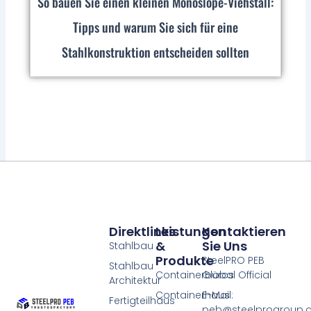
So bauen Sie einen kleinen Monoslope-Viehstall:
Tipps und warum Sie sich für eine
Stahlkonstruktion entscheiden sollten
Direktlinks
Leistungen
Kontaktieren
&
Sie Uns
Stahlbau
Produkte
SteelPRO PEB
Stahlbau
Containerbüros
Global Official
Architektur
Containerhaus
E-Mail:
Fertigteilhaus
peb@steelprogroup