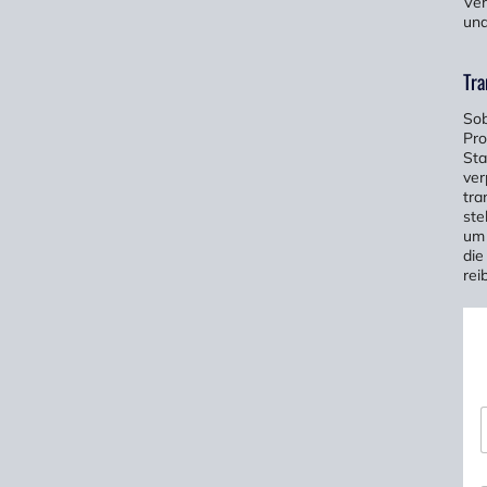
Ver
und
Tra
Sob
Pro
Sta
ver
tra
ste
um 
die
rei