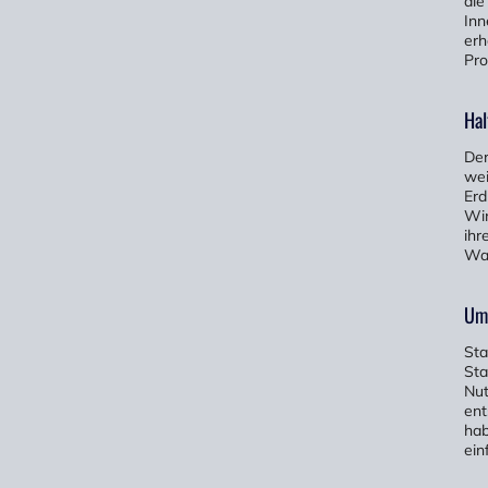
die
Inn
erh
Pro
Hal
Der
wei
Erd
Win
ihr
War
Umw
Sta
Sta
Nut
ent
hab
ein