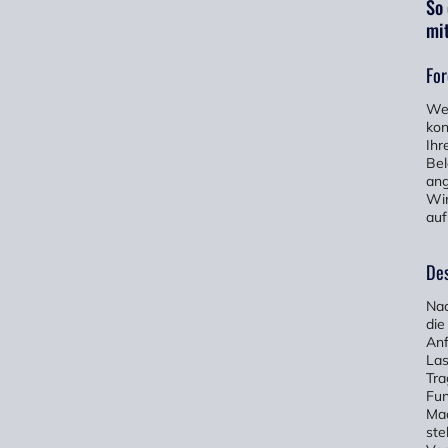
So
mi
For
Wen
kon
Ihr
Bel
ang
Wir
auf
Des
Nac
die
Anf
Las
Tra
Fun
Mac
ste