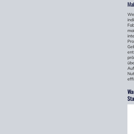
Maß
Wen
ind
Fab
maß
int
Pro
Geb
ent
prä
übe
Auf
Nut
eff
War
St