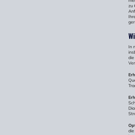
meh
zu 
Anf
Ihr
ger
Wi
In 
ins
die
Ver
Erh
Que
Tra
Erh
Sch
Dia
Str
Opt
die