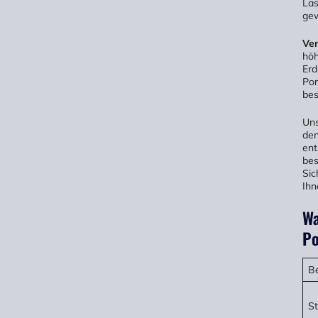
Las
gew
Ver
höh
Erd
Por
bes
Uns
den
ent
bes
Sic
Ihn
Wa
Po
Be
St