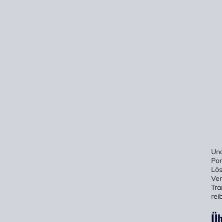
Una
Por
Lös
Ver
Tra
rei
Üb