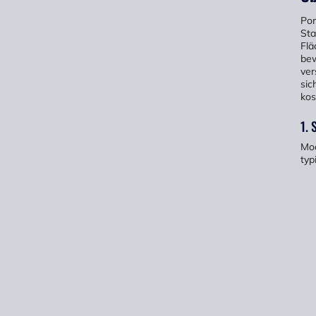
Por
Sta
Flä
bew
ver
sic
kos
1. 
Mod
typ