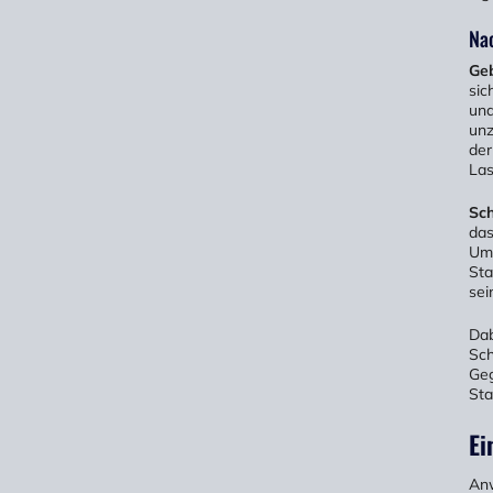
Nac
Geb
sic
und
unz
der
Las
Sch
das
Umg
Sta
sei
Dab
Sch
Geg
Sta
Ei
An