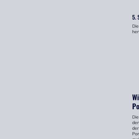
5. 
Die
her
Wi
Po
Die
den
der
Por