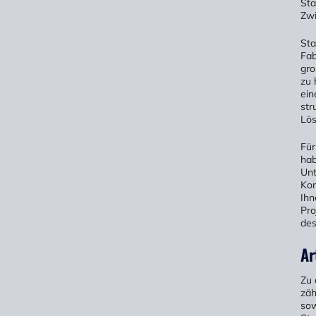
Sta
Zwi
Sta
Fab
gro
zu 
ein
str
Lö
Für
hab
Unt
Kon
Ihn
Pro
des
Ar
Zu 
zäh
sow