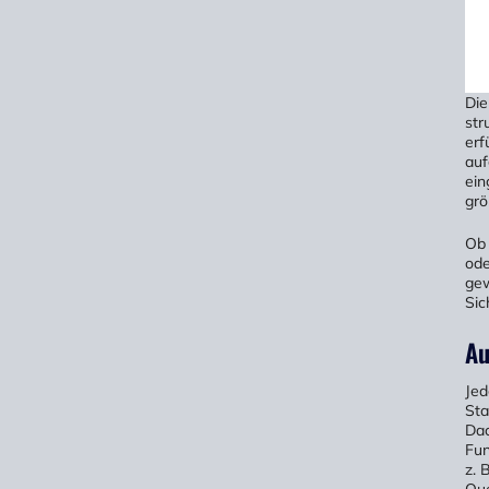
Die
str
erf
auf
ein
grö
Ob 
ode
gew
Sic
Au
Jed
Sta
Dac
Fun
z. 
Que