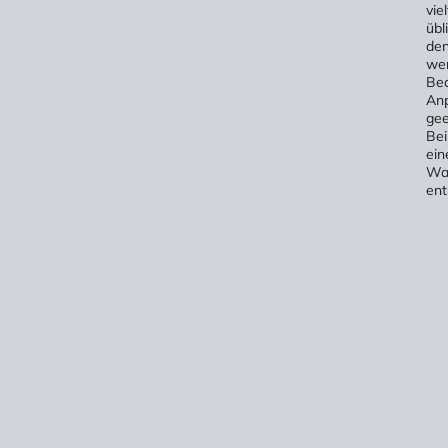
viel
übl
den
we
Bed
Anp
gee
Bei
ein
Wah
ent