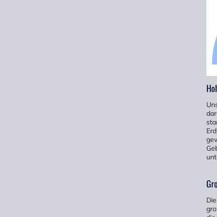
Hoh
Uns
dar
sta
Erd
gew
Geb
unt
Gro
Die
gro