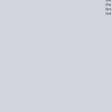
Sta
bee
Ge