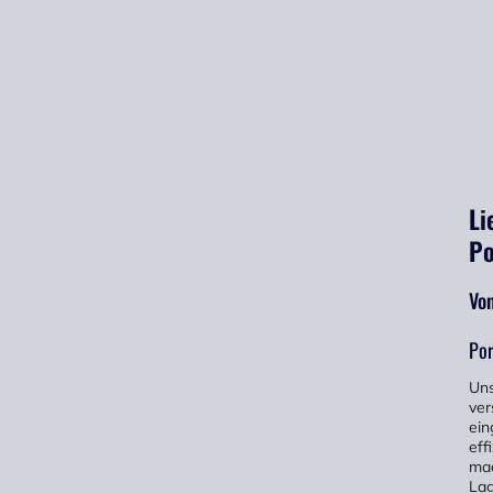
Li
Po
Vo
Por
Uns
ver
ein
eff
mac
Lag