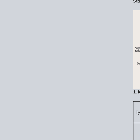
Sta
1. 
T