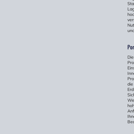
Sta
Lag
hoc
ver
Nut
und
Por
Die
Pro
Ein
Inn
Pro
die
Erd
Sic
Wet
hoh
Anf
Ihn
Bed