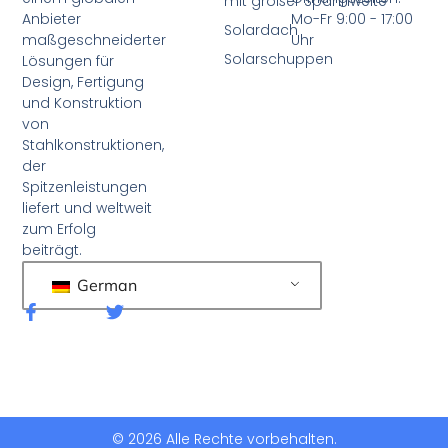
mit großer Spannweite
Anbieter
Mo-Fr 9:00 - 17:00
Solardach
maßgeschneiderter
Uhr
Solarschuppen
Lösungen für
Design, Fertigung
und Konstruktion
von
Stahlkonstruktionen,
der
Spitzenleistungen
liefert und weltweit
zum Erfolg
beiträgt.
German
F
T
a
w
c
i
e
t
b
t
o
e
o
r
k
© 2026 Alle Rechte vorbehalten.