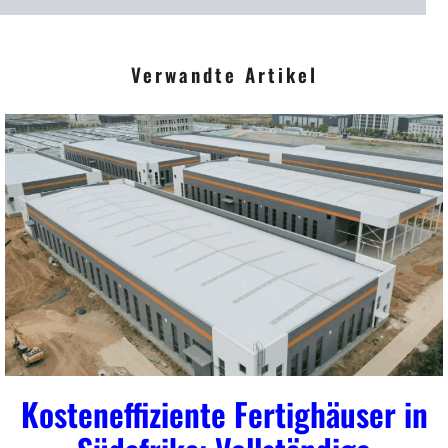
r
i
Verwandte Artikel
t
*
Kosteneffiziente Fertighäuser in