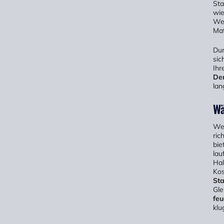
Sta
wie
Wen
Mat
Dur
sic
Ihr
Den
lan
Wä
We
ric
bie
lau
Hal
Kos
Sta
Gle
feu
klu