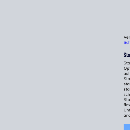
Ve
Sch
St
Sta
Op
auf
Sta
sta
sta
sch
Sta
fle
Unt
and