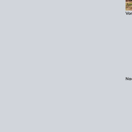
Vor
Nac