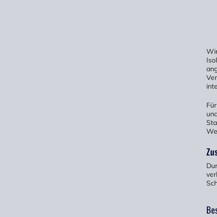
Wir
Iso
ang
Ver
int
Für
und
Sta
Wer
Zu
Dur
ver
Sch
Bes