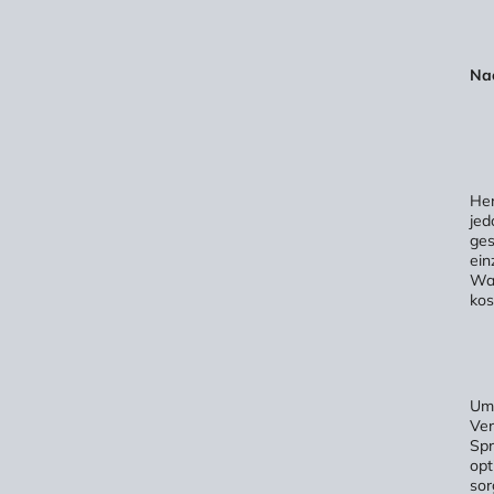
Nac
Her
jed
ges
ein
War
kos
Um 
Ver
Spr
opt
sor