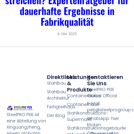
dauerhafte Ergebnisse in
Fabrikqualität
6. Mai 2025
Direktlinks
Leistungen
Kontaktieren
&
Sie Uns
Stahlbau
Produkte
SteelPRO PEB
Stahlbau
Containerbüros
Global Official
Architektur
E-Mail:
Containerhaus
Fertigteilhaus
peb@steelprogroup
Stahlkonstruktions-
SteelPRO PEB ist
Der Blog
WhatsApp: hier
Supermarkt
eine Abteilung von
klicken
Xinguangzheng,
Stahlkonstruktionsgebäude
einem globalen
Öffnungszeiten: