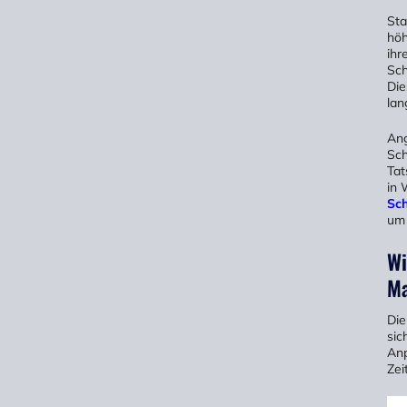
Sta
höh
ihr
Sch
Die
lan
Ang
Sch
Tat
in
Sch
um 
Wi
Ma
Die
sic
Anp
Zei