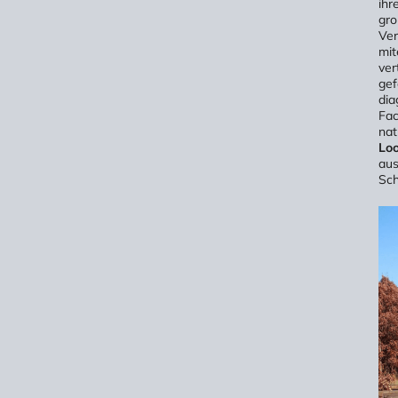
ihr
gro
Ver
mit
ver
gef
dia
Fac
nat
Lo
aus
Sch