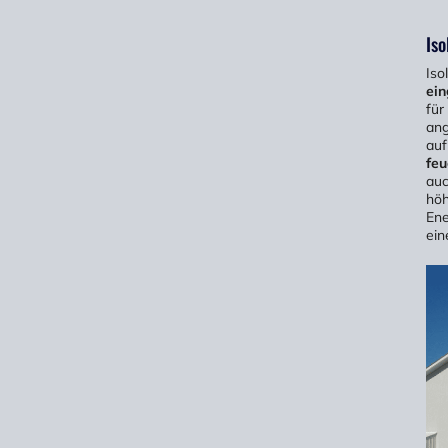
Iso
Iso
ein
für
ang
auf
feu
auc
höh
Ene
ein