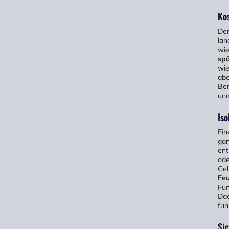
Ko
Der
lan
wi
sp
wie
abe
Ber
unm
Iso
Ein
gan
ent
ode
Geb
Feu
Fun
Dac
fun
Sic