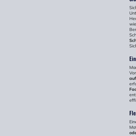
Sic
Unt
Heu
wie
Ber
Sch
Sch
Sic
Ei
Man
Vor
au
erf
Fac
ent
eff
Fle
Ein
Mat
od