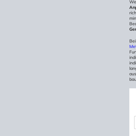
We
An
ric
min
Bed
Ge
Bei
Met
Fun
ind
ind
lan
aus
bau