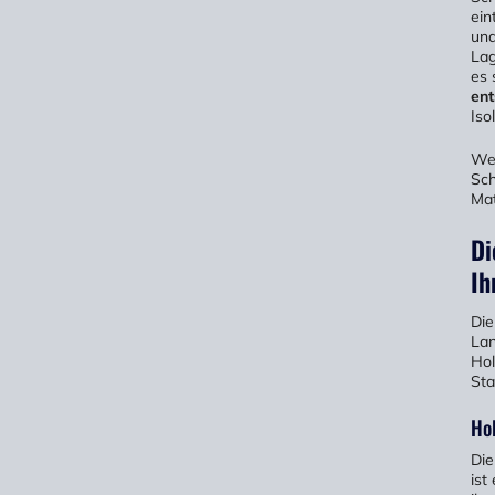
ein
un
Lag
es 
ent
Iso
Wel
Sch
Mat
Di
Ih
Die
Lan
Hol
Sta
Ho
Die
ist