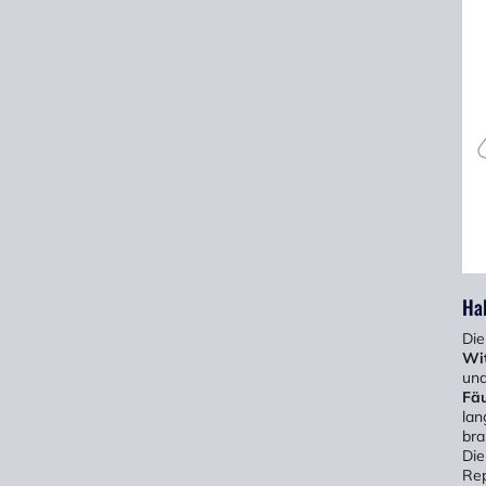
Hal
Die
Wi
und
Fäu
lan
bra
Die
Rep