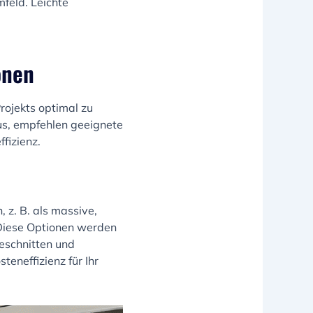
feld. Leichte
onen
rojekts optimal zu
us, empfehlen geeignete
fizienz.
 z. B. als massive,
 Diese Optionen werden
eschnitten und
teneffizienz für Ihr