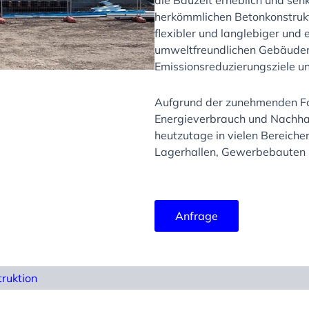
die Bauzeit erheblich und senk
herkömmlichen Betonkonstrukt
flexibler und langlebiger und
umweltfreundlichen Gebäuden
Emissionsreduzierungsziele un
Aufgrund der zunehmenden Fo
Energieverbrauch und Nachhal
heutzutage in vielen Bereiche
Lagerhallen, Gewerbebauten
Anfrage
ruktion