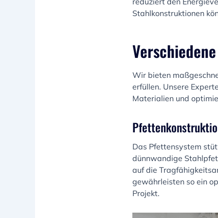
reduziert den Energiev
Stahlkonstruktionen kö
Verschiedene
Wir bieten maßgeschnei
erfüllen. Unsere Exper
Materialien und optimier
Pfettenkonstrukti
Das Pfettensystem stütz
dünnwandige Stahlpfett
auf die Tragfähigkeits
gewährleisten so ein op
Projekt.