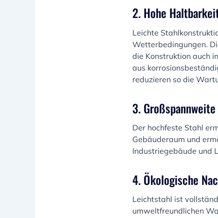
2. Hohe Haltbarkei
Leichte Stahlkonstrukt
Wetterbedingungen. Die 
die Konstruktion auch i
aus korrosionsbeständi
reduzieren so die Wart
3. Großspannweite
Der hochfeste Stahl er
Gebäuderaum und ermögl
Industriegebäude und La
4. Ökologische Nac
Leichtstahl ist vollstä
umweltfreundlichen Wah