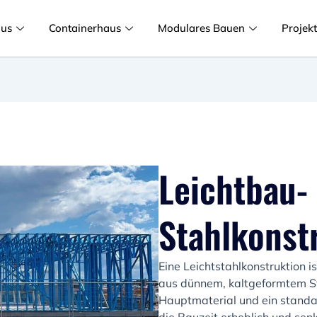
aus
Containerhaus
Modulares Bauen
Projek
Leichtbau-
Stahlkonst
Eine Leichtstahlkonstruktion
aus dünnem, kaltgeformtem St
Hauptmaterial und ein standa