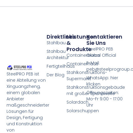
Direktlinks
Leistungen
Kontaktieren
&
Sie Uns
Stahlbau
Produkte
SteelPRO PEB
Stahlbau
Containerbüros
Global Official
Architektur
E-Mail:
Containerhaus
Fertigteilhaus
peb@steelprogroup
Stahlkonstruktions-
SteelPRO PEB ist
Der Blog
WhatsApp: hier
Supermarkt
eine Abteilung von
klicken
Xinguangzheng,
Stahlkonstruktionsgebäude
einem globalen
Öffnungszeiten:
mit großer Spannweite
Anbieter
Mo-Fr 9:00 - 17:00
Solardach
maßgeschneiderter
Uhr
Solarschuppen
Lösungen für
Design, Fertigung
und Konstruktion
von