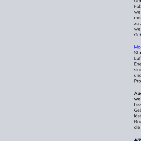
Umw
Fab
wer
mod
zu 
wei
Geb
Mod
Stu
Luf
Ene
sin
und
Pro
Auc
wel
bez
Geb
lös
Bau
die