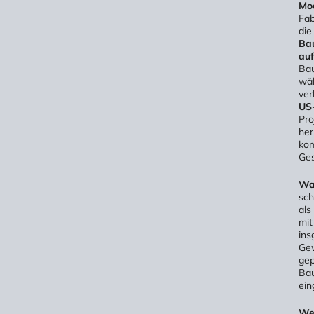
Mo
Fab
die
Bau
auf
Bau
wäh
ver
US
Pro
her
kom
Ges
Was
sch
als
mit
ins
Gew
gep
Bau
ein
Wei