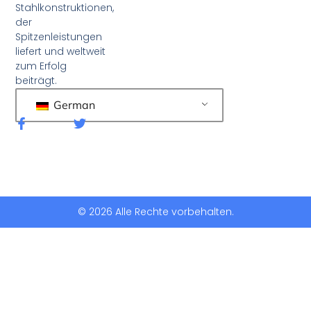
Stahlkonstruktionen,
der
Spitzenleistungen
liefert und weltweit
zum Erfolg
beiträgt.
German
F
T
a
w
c
i
e
t
b
t
o
e
o
r
k
© 2026 Alle Rechte vorbehalten.
-
f