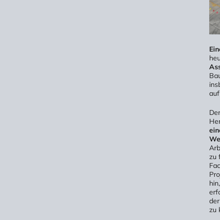
Ein
he
Ass
Bau
ins
auf
Der
Her
ein
Wer
Arb
zu 
Fac
Pro
hin
erf
der
zu 