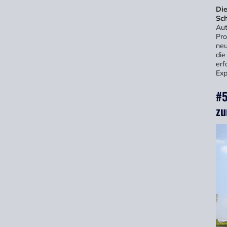
Die
Sc
Aut
Pro
neu
die
erf
Exp
#5
zu