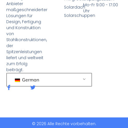
Anbieter
Mo-Fr 9:00 - 17:00
Solardach
maßgeschneiderter
Uhr
Solarschuppen
Lösungen für
Design, Fertigung
und Konstruktion
von
Stahlkonstruktionen,
der
Spitzenleistungen
liefert und weltweit
zum Erfolg
beiträgt.
German
F
T
a
w
c
i
e
t
b
t
o
e
o
r
k
© 2026 Alle Rechte vorbehalten.