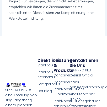
Projekt. Für Leistungen, die wir nicht selbst erbringen,
empfehlen wir Ihnen die Zusammenarbeit mit
spezialisierten Dienstleistern zur Komplettierung Ihrer
Werkstatteinrichtung.
Direktlinks
Leistungen
Kontaktieren
&
Sie Uns
Stahlbau
Produkte
SteelPRO PEB
Stahlbau
Containerbüros
Global Official
Architektur
Containerhaus
E-Mail:
Fertigteilhaus
peb@steelprogroup
Stahlkonstruktions-
SteelPRO PEB ist
Der Blog
Supermarkt
WhatsApp: hier
eine Abteilung von
klicken
Xinguangzheng,
Stahlkonstruktionsgebäude
einem globalen
mit großer Spannweite
Öffnungszeiten: