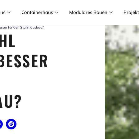
aus
Containerhaus
Modulares Bauen
Projek
besser für den Stahlhausbau?
HL
 BESSER
AU?