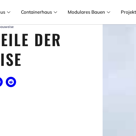
aus
Containerhaus
Modulares Bauen
Projek
gbauweise
EILE DER
ISE