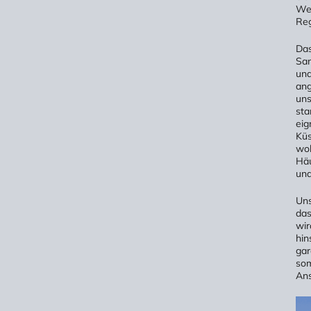
Wet
Reg
Das
San
una
ang
uns
sta
eig
Küs
woh
Häu
und
Uns
das
wir
hin
gar
som
Ans