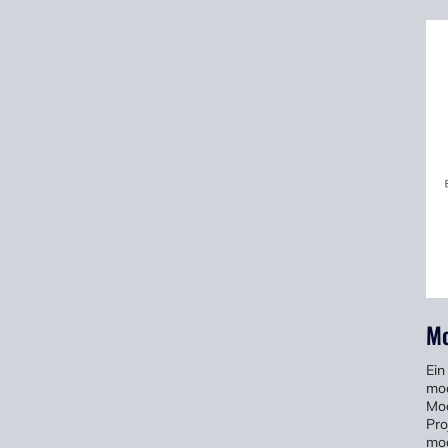
Mo
Ein
mod
Mod
Pro
mod