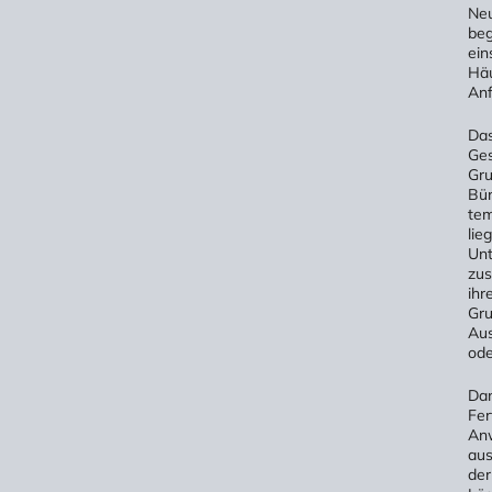
Neu
beg
ein
Häu
Anf
Das
Ges
Gru
Bür
tem
lie
Unt
zus
ihr
Gru
Aus
ode
Dan
Fer
Anw
au
der