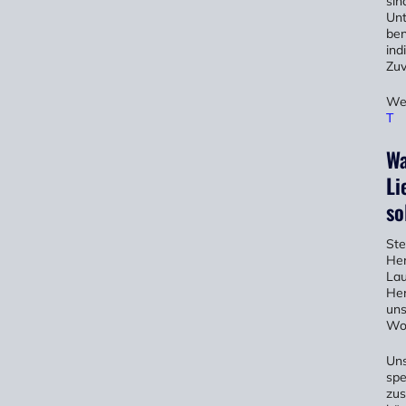
sin
Unt
ben
ind
Zuv
Wei
T
Wa
Li
so
Ste
Her
Lau
Her
uns
Woh
Uns
spe
zus