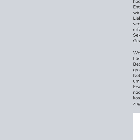
höc
Ent
wir
Lie
ver
erf
Sek
Gew
Was
Lös
Bed
gro
Not
um 
Erw
näc
kos
zug