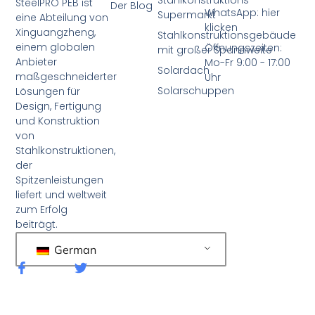
SteelPRO PEB ist
Der Blog
WhatsApp: hier
Supermarkt
eine Abteilung von
klicken
Xinguangzheng,
Stahlkonstruktionsgebäude
einem globalen
Öffnungszeiten:
mit großer Spannweite
Anbieter
Mo-Fr 9:00 - 17:00
Solardach
maßgeschneiderter
Uhr
Solarschuppen
Lösungen für
Design, Fertigung
und Konstruktion
von
Stahlkonstruktionen,
der
Spitzenleistungen
liefert und weltweit
zum Erfolg
beiträgt.
German
F
T
a
w
c
i
e
t