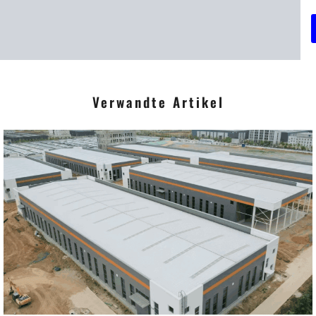
r
r
i
Verwandte Artikel
t
*