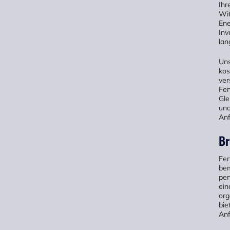
Ihr
Wit
Ene
Inv
lan
Uns
kos
ver
Fer
Gle
und
Anf
Br
Fer
bem
per
ein
org
bie
Anf