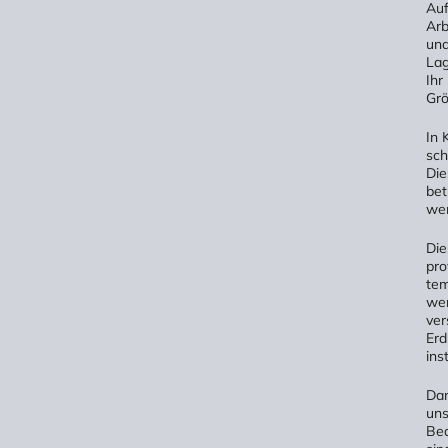
Auf
Arb
und
Lag
Ihr
Grö
In 
sch
Die
bet
wen
Die
pro
tem
wer
ver
Erd
ins
Dan
uns
Bed