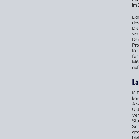
im 
Dar
das
Die
ver
Dem
Pro
Kos
für
Mög
auf
La
K-T
kon
Anw
Unt
Ver
Sta
San
geg
bie