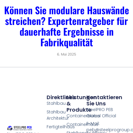
Können Sie modulare Hauswände
streichen? Expertenratgeber für
dauerhafte Ergebnisse in
Fabrikqualität
6. Mai 2025
Direktlinks
Leistungen
Kontaktieren
&
Sie Uns
Stahlbau
Produkte
SteelPRO PEB
Stahlbau
Containerbüros
Global Official
Architektur
E-Mail:
Containerhaus
Fertigteilhaus
peb@steelprogroup
Stahlkonstruktions-