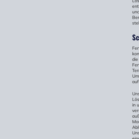
Lös
ent
una
Ber
ste
Sc
Fer
kon
die
Fer
Ter
Umg
auf
Uns
Lös
in 
ver
au
Mon
Abl
Uns
ein