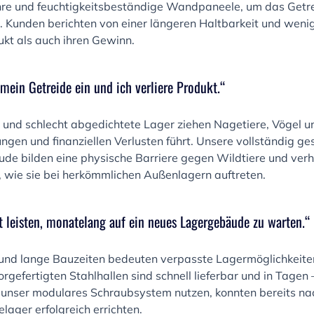
hre und feuchtigkeitsbeständige Wandpaneele, um das Getre
n. Kunden berichten von einer längeren Haltbarkeit und weni
ukt als auch ihren Gewinn.
 mein Getreide ein und ich verliere Produkt.“
n und schlecht abgedichtete Lager ziehen Nagetiere, Vögel 
ngen und finanziellen Verlusten führt. Unsere vollständig ge
ude bilden eine physische Barriere gegen Wildtiere und verh
, wie sie bei herkömmlichen Außenlagern auftreten.
ht leisten, monatelang auf ein neues Lagergebäude zu warten.“
, und lange Bauzeiten bedeuten verpasste Lagermöglichkeite
orgefertigten Stahlhallen sind schnell lieferbar und in Tagen
 unser modulares Schraubsystem nutzen, konnten bereits na
lager erfolgreich errichten.