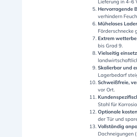
Lieferung in 4–6
Hervorragende B
verhindern Feuc
Müheloses Laden
Förderschnecke g
Extrem wetterbe
bis Grad 9.
Vielseitig einset
landwirtschaftli
Skalierbar und e
Lagerbedarf stei
Schweißfreie, v
vor Ort.
Kundenspezifisc
Stahl für Korrosi
Optionale koste
der Tür und spare
Vollständig anp
Dachneigungen (