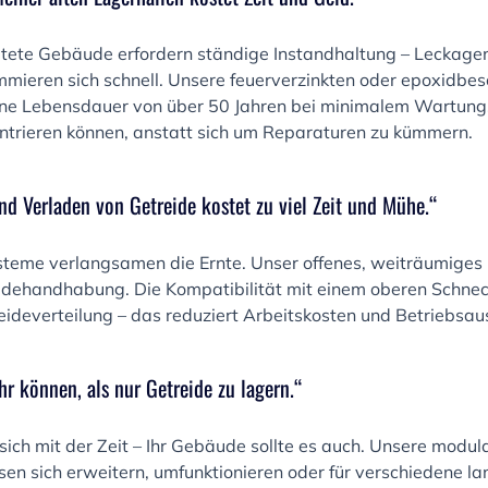
tete Gebäude erfordern ständige Instandhaltung – Leckagen
ieren sich schnell. Unsere feuerverzinkten oder epoxidbes
ine Lebensdauer von über 50 Jahren bei minimalem Wartung
entrieren können, anstatt sich um Reparaturen zu kümmern.
nd Verladen von Getreide kostet zu viel Zeit und Mühe.“
eme verlangsamen die Ernte. Unser offenes, weiträumiges 
eidehandhabung. Die Kompatibilität mit einem oberen Schneck
ideverteilung – das reduziert Arbeitskosten und Betriebsaus
r können, als nur Getreide zu lagern.“
sich mit der Zeit – Ihr Gebäude sollte es auch. Unsere modul
sen sich erweitern, umfunktionieren oder für verschiedene la