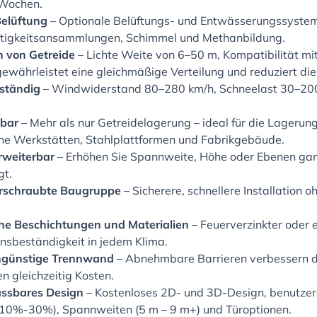
 Wochen.
elüftung
– Optionale Belüftungs- und Entwässerungssystem
htigkeitsansammlungen, Schimmel und Methanbildung.
 von Getreide
– Lichte Weite von 6–50 m, Kompatibilität mi
ewährleistet eine gleichmäßige Verteilung und reduziert die
ständig
– Windwiderstand 80–280 km/h, Schneelast 30–200
zbar
– Mehr als nur Getreidelagerung – ideal für die Lagerun
che Werkstätten, Stahlplattformen und Fabrikgebäude.
rweiterbar
– Erhöhen Sie Spannweite, Höhe oder Ebenen gan
gt.
erschraubte Baugruppe
– Sicherere, schnellere Installation
he Beschichtungen und Materialien
– Feuerverzinkter oder 
onsbeständigkeit in jedem Klima.
ngünstige Trennwand
– Abnehmbare Barrieren verbessern d
n gleichzeitig Kosten.
assbares Design
– Kostenloses 2D- und 3D-Design, benutzerd
10%-30%), Spannweiten (5 m – 9 m+) und Türoptionen.