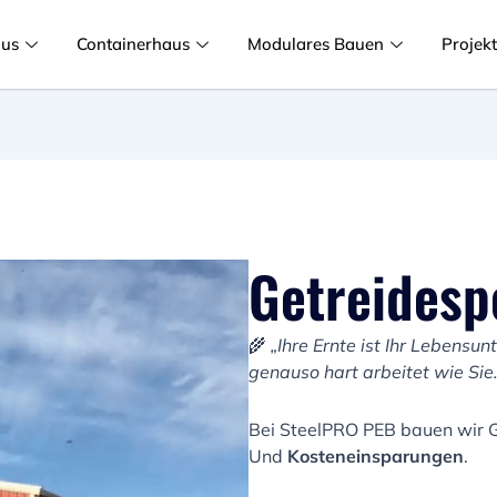
aus
Containerhaus
Modulares Bauen
Projek
Getreidesp
🌾
„Ihre Ernte ist Ihr Lebensun
genauso hart arbeitet wie Sie
Bei SteelPRO PEB bauen wir G
Und
Kosteneinsparungen
.