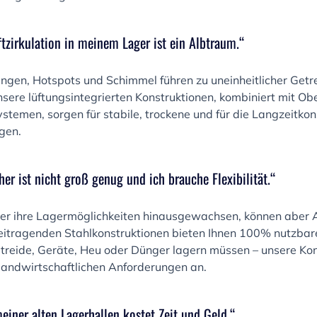
ftzirkulation in meinem Lager ist ein Albtraum.“
gen, Hotspots und Schimmel führen zu uneinheitlicher Getr
nsere lüftungsintegrierten Konstruktionen, kombiniert mit O
stemen, sorgen für stabile, trockene und für die Langzeitko
gen.
her ist nicht groß genug und ich brauche Flexibilität.“
ber ihre Lagermöglichkeiten hinausgewachsen, können aber 
freitragenden Stahlkonstruktionen bieten Ihnen 100% nutzb
etreide, Geräte, Heu oder Dünger lagern müssen – unsere Ko
landwirtschaftlichen Anforderungen an.
einer alten Lagerhallen kostet Zeit und Geld.“