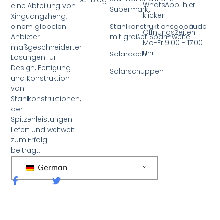
WhatsApp: hier
eine Abteilung von
Supermarkt
klicken
Xinguangzheng,
einem globalen
Stahlkonstruktionsgebäude
Öffnungszeiten:
Anbieter
mit großer Spannweite
Mo-Fr 9:00 - 17:00
maßgeschneiderter
Uhr
Solardach
Lösungen für
Design, Fertigung
Solarschuppen
und Konstruktion
von
Stahlkonstruktionen,
der
Spitzenleistungen
liefert und weltweit
zum Erfolg
beiträgt.
German
F
T
a
w
c
i
e
t
b
t