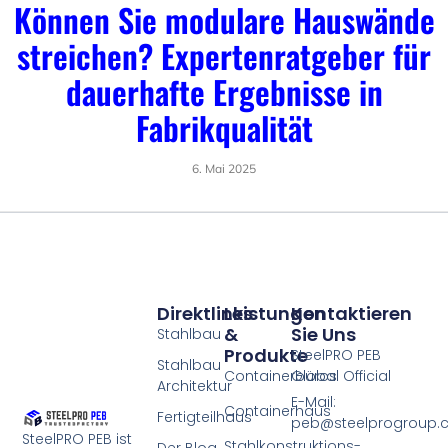
Können Sie modulare Hauswände
streichen? Expertenratgeber für
dauerhafte Ergebnisse in
Fabrikqualität
6. Mai 2025
Direktlinks
Leistungen
Kontaktieren
&
Sie Uns
Stahlbau
Produkte
SteelPRO PEB
Stahlbau
Containerbüros
Global Official
Architektur
E-Mail:
Containerhaus
Fertigteilhaus
peb@steelprogroup
SteelPRO PEB ist
Stahlkonstruktions-
Der Blog