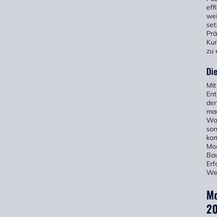
eff
wei
set
Prä
Kun
zu 
Die
Mit
Ent
den
mac
Wan
son
kom
Mod
Bau
Erf
Wet
Mo
20