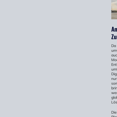
An
Zu
Da 
umw
auc
Mod
Ent
umf
Dig
nur
son
bri
wer
glo
Lös
Die