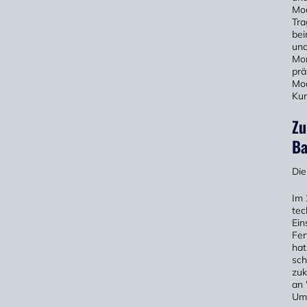
Mod
Tra
bei
und
Mon
prä
Mod
Kun
Zu
Ba
Die
Im 
tec
Ein
Fer
hat
sch
zuk
an 
Umw