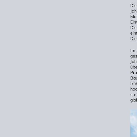
Die
Jah
Man
Ein
Die
ein
Die
Im 
ges
Jah
übe
Pro
Bau
frü
hoc
ste
glo