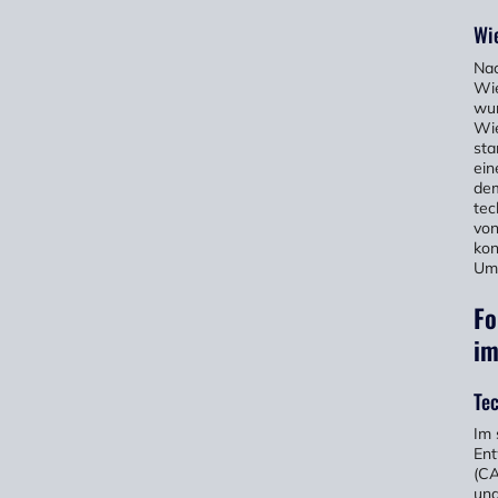
Wi
Nac
Wie
wur
Wie
sta
ein
dem
tec
von
kon
Umg
Fo
im
Tec
Im 
Ent
(CA
und