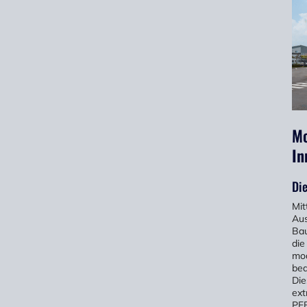
Mo
In
Die
Mit
Aus
Bau
die
mod
beq
Die
ext
PEB