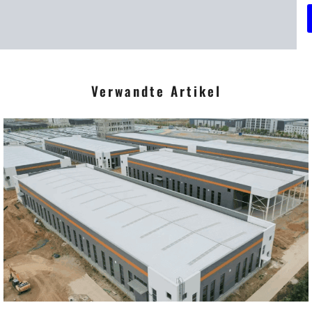
r
i
Verwandte Artikel
t
*