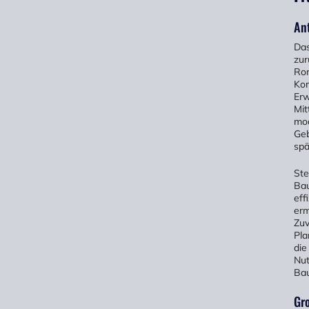
Ant
Das
zur
Rom
Kom
Erw
Mit
mod
Geb
spä
Ste
Bau
eff
erm
Zuv
Pla
die
Nut
Bau
Gr