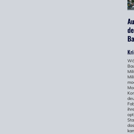
Au
de
Ba
Kr
Wäh
Bau
Mil
Mil
mod
Mon
Kom
deu
Fab
ihr
opt
Sta
das
kan