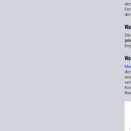
de
Fer
den
Wa
Die
Jah
Eng
Wa
Mod
der
ans
ver
Kos
Bau