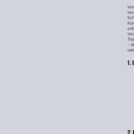
Vor
Vor
Sch
Kon
erl
Ver
Tra
– d
ode
1.
2.