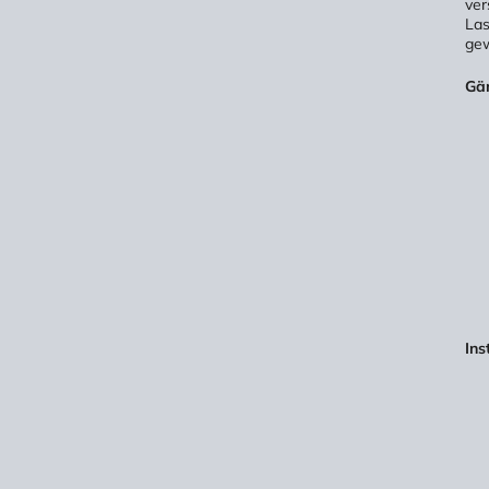
ver
Las
gew
Gä
Ins