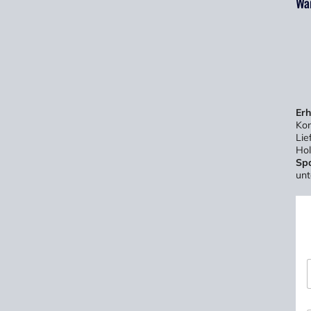
Wa
Erh
Ko
Lie
Hol
Sp
unt