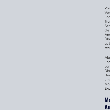
Vor
Vor
Loc
Tra
Sch
die
Anw
Übe
auß
sta
Abs
und
von
Dir
Bau
umf
Mon
Exp
Mo
Au