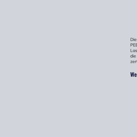
Die
PEB
Las
die
zert
We