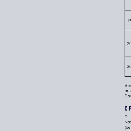
1
2
3
Bes
pro
Bau
C 
Die
Nac
(be