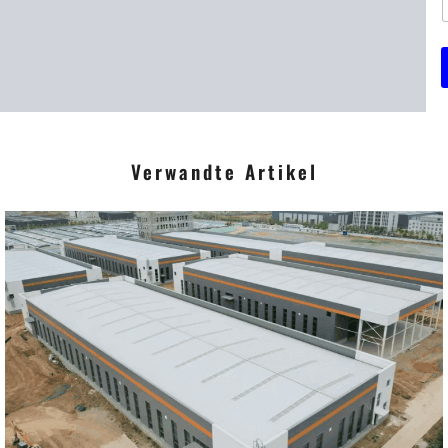
r
r
i
Verwandte Artikel
t
*