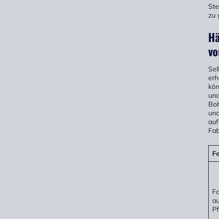
Ste
zu 
Hä
vo
Sel
erh
kön
und
Boh
und
auf
Fab
Fe
Fa
au
Pf