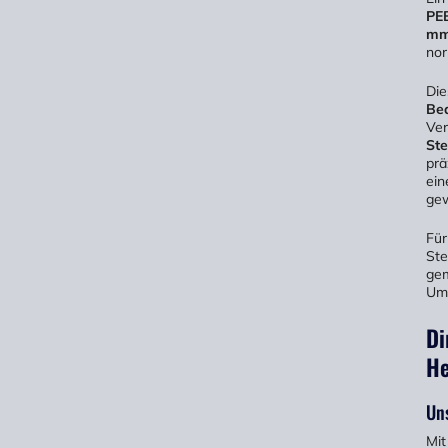
PE
mm
nor
Die
Be
Ver
St
prä
ein
gew
Für
Ste
gem
Umg
Di
He
Uns
Mit