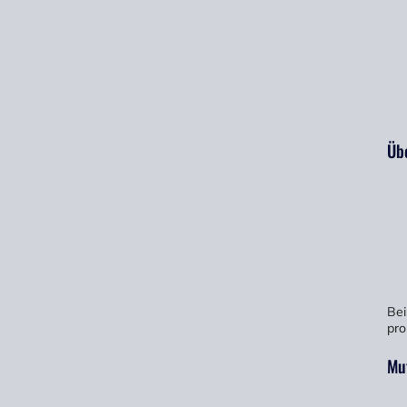
Üb
Bei
pro
Mu