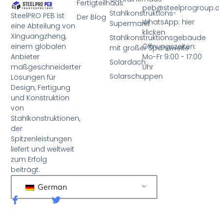
Fertigteilhaus
peb@steelprogroup
Stahlkonstruktions-
SteelPRO PEB ist
Der Blog
WhatsApp: hier
Supermarkt
eine Abteilung von
klicken
Xinguangzheng,
Stahlkonstruktionsgebäude
einem globalen
Öffnungszeiten:
mit großer Spannweite
Anbieter
Mo-Fr 9:00 - 17:00
Solardach
maßgeschneiderter
Uhr
Solarschuppen
Lösungen für
Design, Fertigung
und Konstruktion
von
Stahlkonstruktionen,
der
Spitzenleistungen
liefert und weltweit
zum Erfolg
beiträgt.
German
F
T
a
w
c
i