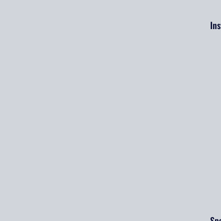
Ins
Sp