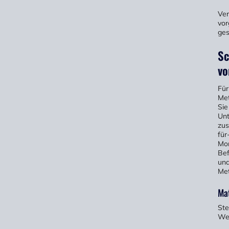
Ve
vor
ges
Sc
vo
Für
Met
Sie
Unt
zus
für
Mon
Bef
und
Met
Ma
Ste
Wer