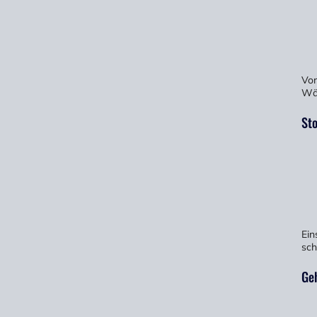
Vor
Wä
St
Ein
sch
Ge