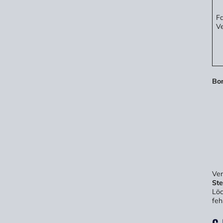
Fa
Ve
Bon
Ver
Ste
Löc
feh