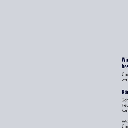
Wie
be
Übe
ver
Kö
Sch
Feu
kor
Wä
Übe