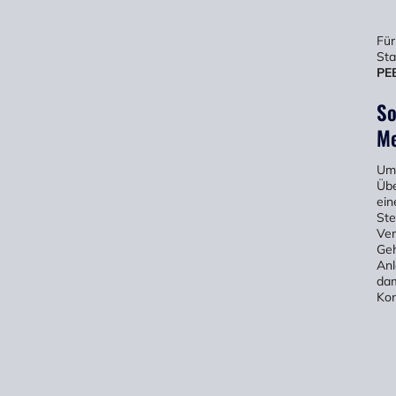
Für
Sta
PEB
So
Me
Um 
Übe
ein
Ste
Ver
Geh
Anl
dam
Kon