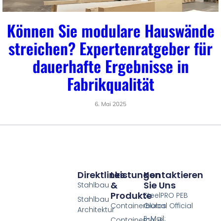
Können Sie modulare Hauswände
streichen? Expertenratgeber für
dauerhafte Ergebnisse in
Fabrikqualität
6. Mai 2025
Direktlinks
Leistungen
Kontaktieren
&
Sie Uns
Stahlbau
Produkte
SteelPRO PEB
Stahlbau
Containerbüros
Global Official
Architektur
E-Mail:
Containerhaus