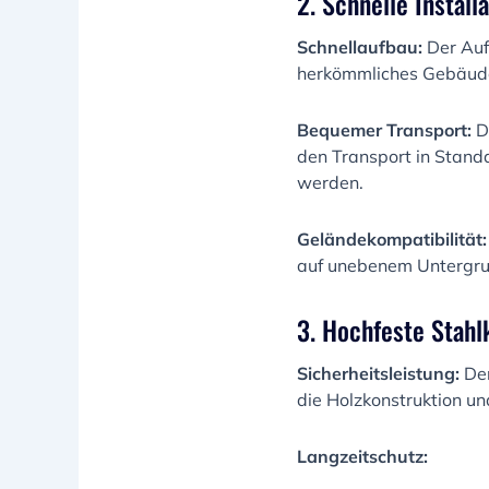
2. Schnelle Instal
Schnellaufbau:
Der Auf
herkömmliches Gebäude 
Bequemer Transport:
D
den Transport in Stand
werden.
Geländekompatibilität:
auf unebenem Untergru
3. Hochfeste Stahl
Sicherheitsleistung:
Der
die Holzkonstruktion u
Langzeitschutz: