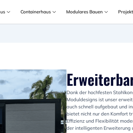
aus
Containerhaus
Modulares Bauen
Projek
Erweiterba
Dank der hochfesten Stahlkons
Moduldesigns ist unser erweit
auch schnell aufgebaut und i
bietet nicht nur den Komfort t
Effizienz und Flexibilität mo
der intelligenten Erweiterung 