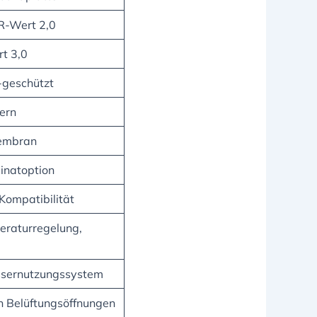
R-Wert 2,0
t 3,0
-geschützt
ern
Membran
inatoption
Kompatibilität
eraturregelung,
ssernutzungssystem
en Belüftungsöffnungen