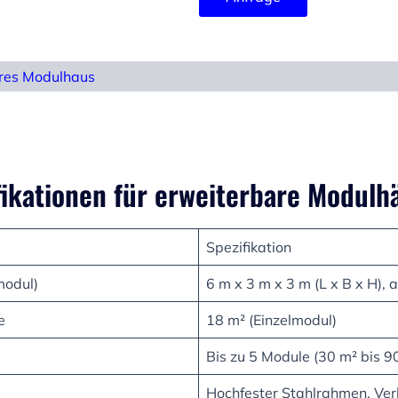
res Modulhaus
ikationen für erweiterbare Modulh
Spezifikation
modul)
6 m x 3 m x 3 m (L x B x H),
e
18 m² (Einzelmodul)
Bis zu 5 Module (30 m² bis 9
Hochfester Stahlrahmen, Ve