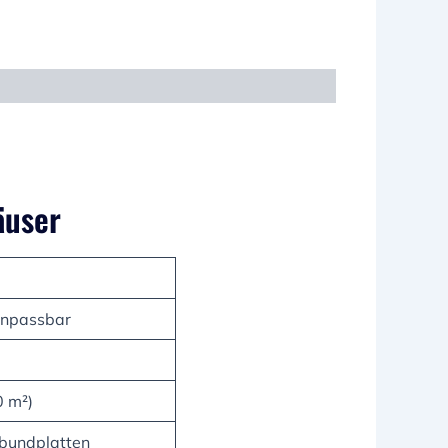
äuser
 anpassbar
0 m²)
rbundplatten