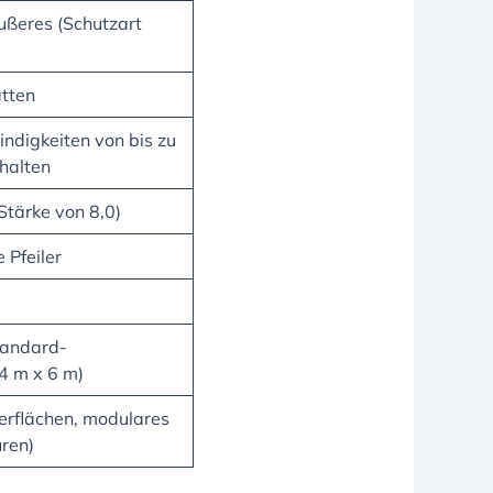
ußeres (Schutzart
tten
ndigkeiten von bis zu
halten
Stärke von 8,0)
 Pfeiler
tandard-
4 m x 6 m)
erflächen, modulares
uren)