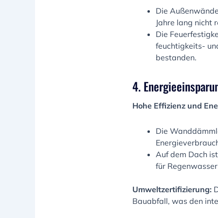
Die Außenwände u
Jahre lang nicht 
Die Feuerfestigke
feuchtigkeits- u
bestanden.
4. Energieeinspar
Hohe Effizienz und Ene
Die Wanddämmlei
Energieverbrauch
Auf dem Dach ist 
für Regenwasserr
Umweltzertifizierung:
D
Bauabfall, was den int