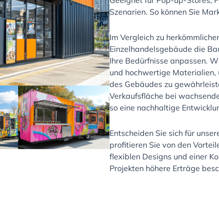
Geeignet für Pop-up-Stores, Fi
Szenarien. So können Sie Mark
Im Vergleich zu herkömmlich
Einzelhandelsgebäude die Bauz
Ihre Bedürfnisse anpassen. W
und hochwertige Materialien, u
des Gebäudes zu gewährleiste
Verkaufsfläche bei wachsend
so eine nachhaltige Entwicklu
Entscheiden Sie sich für uns
profitieren Sie von den Vorteil
flexiblen Designs und einer Ko
Projekten höhere Erträge besc