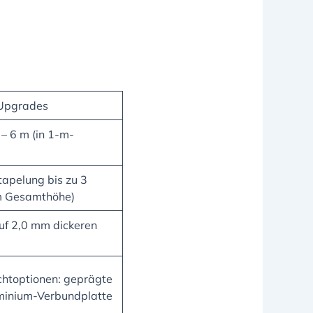
 Upgrades
 – 6 m (in 1-m-
tapelung bis zu 3
m Gesamthöhe)
f 2,0 mm dickeren
htoptionen: geprägte
minium-Verbundplatte