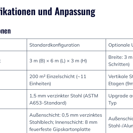
fikationen und Anpassung
onen
Standardkonfiguration
Optionale
Breite: 3 m
t
3 m (B) × 6 m (L) × 3 m (H)
Schritten)
200 m² Einzelschicht (~11
Vertikale S
Einheiten)
Etagen (9
1,5 mm verzinkter Stahl (ASTM
Upgrade au
A653-Standard)
Typ
Außenschicht: 0,5 mm verzinktes
Außenschic
Stahlblech; Innenschicht: 8 mm
Stahl-/Alu
feuerfeste Gipskartonplatte