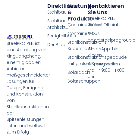
Direktlinks
Leistungen
Kontaktieren
&
Sie Uns
Stahlbau
Produkte
SteelPRO PEB
Stahlbau
Containerbüros
Global Official
Architektur
Containerhaus
E-Mail:
Fertigteilhaus
peb@steelprogroup
Stahlkonstruktions-
SteelPRO PEB ist
Der Blog
Supermarkt
WhatsApp: hier
eine Abteilung von
klicken
Xinguangzheng,
Stahlkonstruktionsgebäude
einem globalen
mit großer Spannweite
Öffnungszeiten:
Anbieter
Mo-Fr 9:00 - 17:00
Solardach
maßgeschneiderter
Uhr
Solarschuppen
Lösungen für
Design, Fertigung
und Konstruktion
von
Stahlkonstruktionen,
der
Spitzenleistungen
liefert und weltweit
zum Erfolg