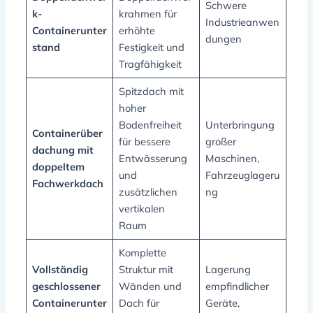
Schwere
k-
krahmen für
Industrieanwen
Containerunter
erhöhte
dungen
stand
Festigkeit und
Tragfähigkeit
Spitzdach mit
hoher
Bodenfreiheit
Unterbringung
Containerüber
für bessere
großer
dachung mit
Entwässerung
Maschinen,
doppeltem
und
Fahrzeuglageru
Fachwerkdach
zusätzlichen
ng
vertikalen
Raum
Komplette
Vollständig
Struktur mit
Lagerung
geschlossener
Wänden und
empfindlicher
Containerunter
Dach für
Geräte,