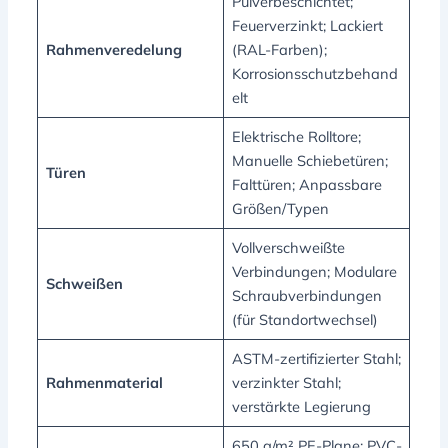
Pulverbeschichtet;
Feuerverzinkt; Lackiert
Rahmenveredelung
(RAL-Farben);
Korrosionsschutzbehand
elt
Elektrische Rolltore;
Manuelle Schiebetüren;
Türen
Falttüren; Anpassbare
Größen/Typen
Vollverschweißte
Verbindungen; Modulare
Schweißen
Schraubverbindungen
(für Standortwechsel)
ASTM-zertifizierter Stahl;
Rahmenmaterial
verzinkter Stahl;
verstärkte Legierung
650 g/m² PE-Plane; PVC-