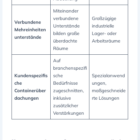
Miteinander
verbundene
Großzügige
Verbundene
Unterstände
industrielle
Mehreinheiten
bilden große
Lager- oder
unterstände
überdachte
Arbeitsräume
Räume
Auf
branchenspezifi
Kundenspezifis
sche
Spezialanwend
che
Bedürfnisse
ungen,
Containerüber
zugeschnitten,
maßgeschneide
dachungen
inklusive
rte Lösungen
zusätzlicher
Verstärkungen