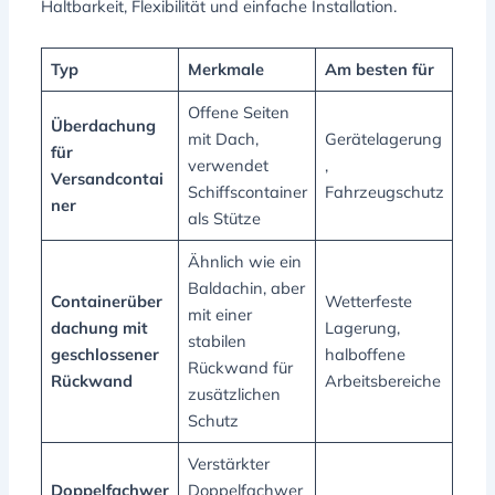
Haltbarkeit, Flexibilität und einfache Installation.
Typ
Merkmale
Am besten für
Offene Seiten
Überdachung
mit Dach,
Gerätelagerung
für
verwendet
,
Versandcontai
Schiffscontainer
Fahrzeugschutz
ner
als Stütze
Ähnlich wie ein
Baldachin, aber
Containerüber
Wetterfeste
mit einer
dachung mit
Lagerung,
stabilen
geschlossener
halboffene
Rückwand für
Rückwand
Arbeitsbereiche
zusätzlichen
Schutz
Verstärkter
Doppelfachwer
Doppelfachwer