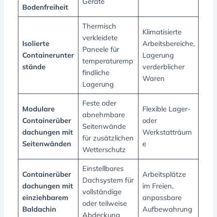
Geräte
Bodenfreiheit
Thermisch
Klimatisierte
verkleidete
Isolierte
Arbeitsbereiche,
Paneele für
Containerunter
Lagerung
temperaturemp
stände
verderblicher
findliche
Waren
Lagerung
Feste oder
Modulare
Flexible Lager-
abnehmbare
Containerüber
oder
Seitenwände
dachungen mit
Werkstatträum
für zusätzlichen
Seitenwänden
e
Wetterschutz
Einstellbares
Containerüber
Arbeitsplätze
Dachsystem für
dachungen mit
im Freien,
vollständige
einziehbarem
anpassbare
oder teilweise
Baldachin
Aufbewahrung
Abdeckung