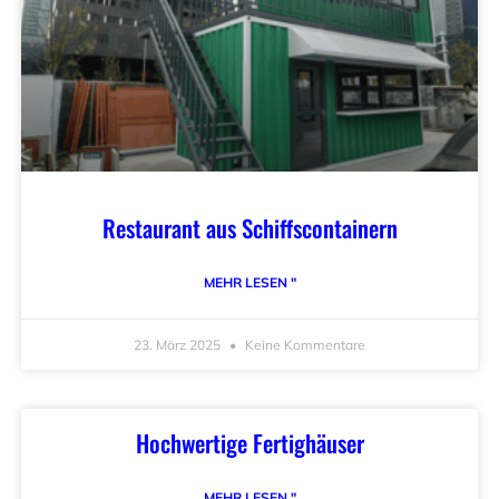
Restaurant aus Schiffscontainern
MEHR LESEN "
23. März 2025
Keine Kommentare
Hochwertige Fertighäuser
MEHR LESEN "