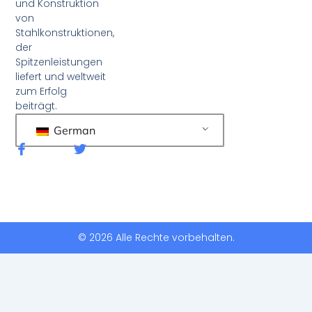
und Konstruktion
von
Stahlkonstruktionen,
der
Spitzenleistungen
liefert und weltweit
zum Erfolg
beiträgt.
German
F
T
a
w
c
i
e
t
b
t
o
e
o
r
k
© 2026 Alle Rechte vorbehalten.
-
f