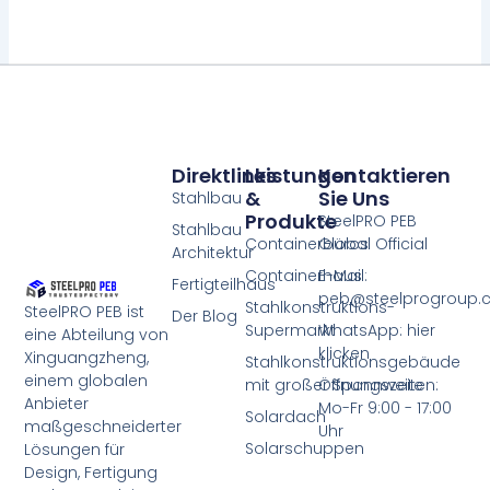
Direktlinks
Leistungen
Kontaktieren
&
Sie Uns
Stahlbau
Produkte
SteelPRO PEB
Stahlbau
Containerbüros
Global Official
Architektur
Containerhaus
E-Mail:
Fertigteilhaus
peb@steelprogroup
Stahlkonstruktions-
SteelPRO PEB ist
Der Blog
Supermarkt
WhatsApp: hier
eine Abteilung von
klicken
Xinguangzheng,
Stahlkonstruktionsgebäude
einem globalen
mit großer Spannweite
Öffnungszeiten:
Anbieter
Mo-Fr 9:00 - 17:00
Solardach
maßgeschneiderter
Uhr
Solarschuppen
Lösungen für
Design, Fertigung