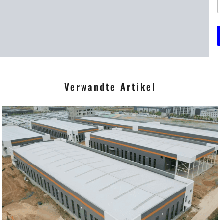
r
r
i
Verwandte Artikel
t
*