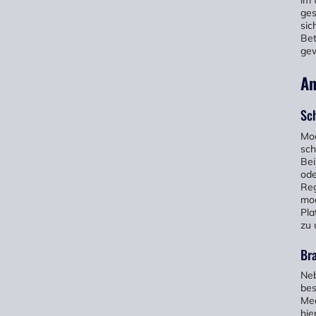
im 
ges
sic
Bet
gew
An
Sc
Mod
sch
Bei
ode
Reg
mod
Pla
zu 
Br
Neb
bes
Med
hie