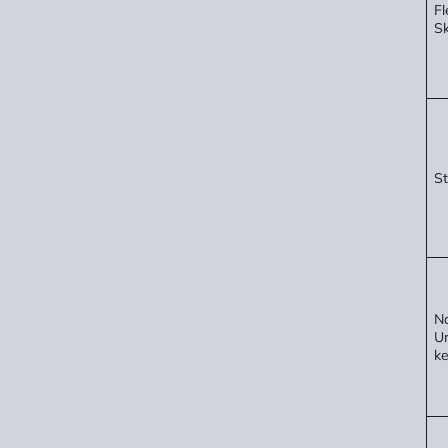
Fl
Sk
St
Na
Um
ke