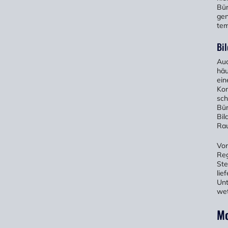
Bür
gen
tem
Bil
Auc
häu
ein
Kon
sch
Bür
Bil
Rau
Von
Reg
Ste
lie
Unt
wet
Mo