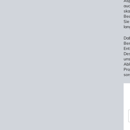
Asp
auc
ska
Bed
Sie
lan
Dab
Ber
Ent
Des
uns
Abl
Pro
sor