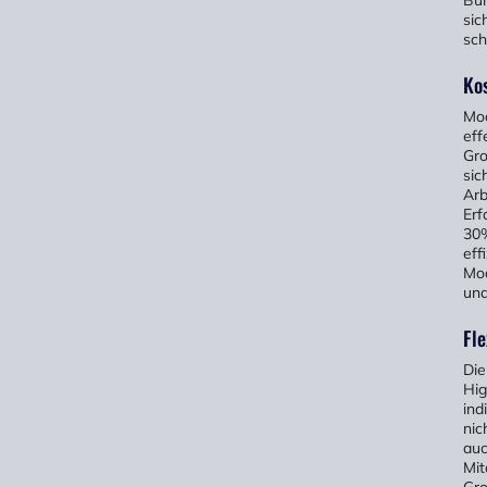
sic
sch
Kos
Mod
eff
Gro
sic
Arb
Erf
30%
eff
Mod
und
Fle
Die
Hig
ind
nic
auc
Mit
Gro