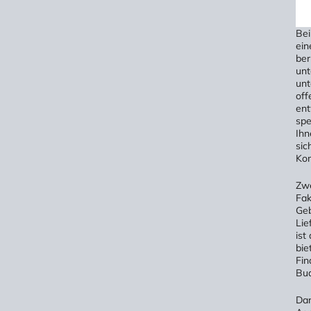
Bei
ein
ber
unt
unt
off
ent
spe
Ihn
sic
Kom
Zwe
Fak
Geb
Lie
ist
bie
Fin
Bud
Dar