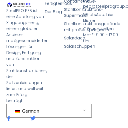
E-Mail:
Containerhaus
Fertigteilhaus
peb@steelprogroup
Stahlkonstruktions-
SteelPRO PEB ist
Der Blog
WhatsApp: hier
Supermarkt
eine Abteilung von
klicken
Xinguangzheng,
Stahlkonstruktionsgebäude
einem globalen
Öffnungszeiten:
mit großer Spannweite
Anbieter
Mo-Fr 9:00 - 17:00
Solardach
maßgeschneiderter
Uhr
Solarschuppen
Lösungen für
Design, Fertigung
und Konstruktion
von
Stahlkonstruktionen,
der
Spitzenleistungen
liefert und weltweit
zum Erfolg
beiträgt.
German
F
T
a
w