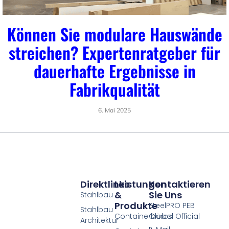
Können Sie modulare Hauswände
streichen? Expertenratgeber für
dauerhafte Ergebnisse in
Fabrikqualität
6. Mai 2025
Direktlinks
Leistungen
Kontaktieren
&
Sie Uns
Stahlbau
Produkte
SteelPRO PEB
Stahlbau
Containerbüros
Global Official
Architektur