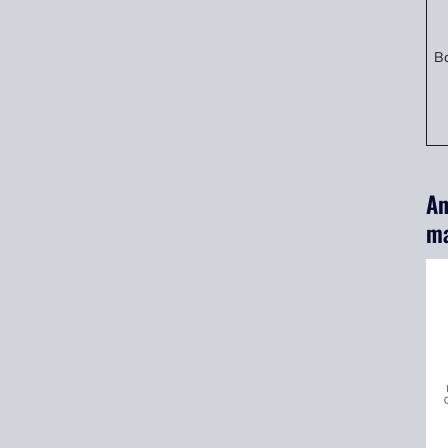
Ba
An
ma