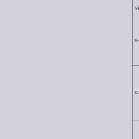
Ve
Ba
Ko