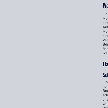
Wa
Ein
Mod
ein
Anl
Mod
ein
Ver
Bür
änd
wer
Ha
Sc
Ein
hoh
Bau
sch
uns
wer
Bür