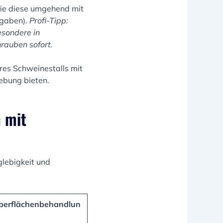
 Sie diese umgehend mit
ngaben).
Profi-Tipp:
esondere in
rauben sofort.
hres Schweinestalls mit
gebung bieten.
n mit
glebigkeit und
berflächenbehandlun