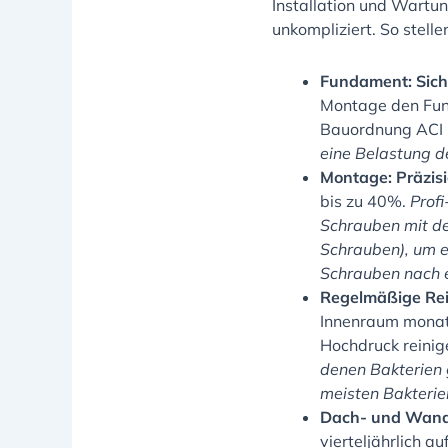
Installation und Wartu
unkompliziert. So stelle
Fundament: Sich
Montage den Fun
Bauordnung ACI
eine Belastung d
Montage: Präzisi
bis zu 40%.
Profi
Schrauben mit d
Schrauben), um ei
Schrauben nach e
Regelmäßige Rei
Innenraum monatl
Hochdruck reinig
denen Bakterien 
meisten Bakterie
Dach- und Wandp
vierteljährlich a