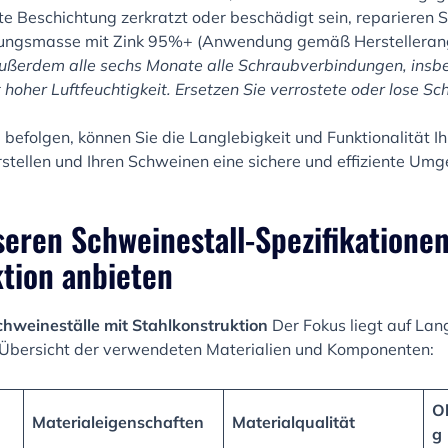
kte Beschichtung zerkratzt oder beschädigt sein, reparieren
nkungsmasse mit Zink 95%+ (Anwendung gemäß Herstellera
ußerdem alle sechs Monate alle Schraubverbindungen, insb
oher Luftfeuchtigkeit. Ersetzen Sie verrostete oder lose Sch
 befolgen, können Sie die Langlebigkeit und Funktionalität I
rstellen und Ihren Schweinen eine sichere und effiziente Um
seren Schweinestall-Spezifikatione
tion anbieten
chweineställe mit Stahlkonstruktion
Der Fokus liegt auf Lan
ne Übersicht der verwendeten Materialien und Komponenten:
O
Materialeigenschaften
Materialqualität
g