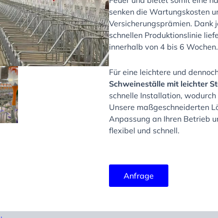
Feuer und bietet somit eine n
senken die Wartungskosten um
Versicherungsprämien. Dank j
schnellen Produktionslinie lief
innerhalb von 4 bis 6 Wochen.
Für eine leichtere und dennoc
Schweineställe mit leichter S
schnelle Installation, wodurch
Unsere maßgeschneiderten Lö
Anpassung an Ihren Betrieb un
flexibel und schnell.
Anfrage