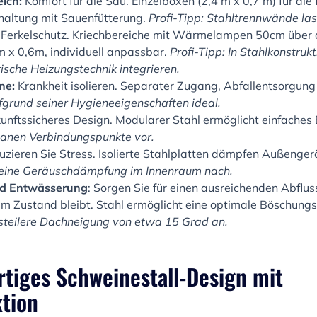
eich:
Komfort für die Sau. Einzelboxen (2,4 m x 0,7 m) für die 
altung mit Sauenfütterung.
Profi-Tipp: Stahltrennwände lass
Ferkelschutz. Kriechbereiche mit Wärmelampen 50cm über
m x 0,6m, individuell anpassbar.
Profi-Tipp: In Stahlkonstrukt
ische Heizungstechnik integrieren.
ne:
Krankheit isolieren. Separater Zugang, Abfallentsorgung
ufgrund seiner Hygieneeigenschaften ideal.
unftssicheres Design. Modularer Stahl ermöglicht einfaches 
planen Verbindungspunkte vor.
zieren Sie Stress. Isolierte Stahlplatten dämpfen Außenge
 eine Geräuschdämpfung im Innenraum nach.
d Entwässerung
: Sorgen Sie für einen ausreichenden Abfluss
tem Zustand bleibt. Stahl ermöglicht eine optimale Böschung
 steilere Dachneigung von etwa 15 Grad an.
rtiges Schweinestall-Design mit
tion