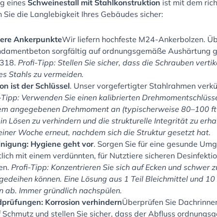
ng eines
Schweinestall mit Stahlkonstruktion
ist mit dem ric
n Sie die Langlebigkeit Ihres Gebäudes sicher:
ere Ankerpunkte
Wir liefern hochfeste M24-Ankerbolzen. Üb
damentbeton sorgfältig auf ordnungsgemäße Aushärtung g
 318.
Profi-Tipp: Stellen Sie sicher, dass die Schrauben verti
es Stahls zu vermeiden.
on ist der Schlüssel
. Unser vorgefertigter Stahlrahmen verkü
-Tipp: Verwenden Sie einen kalibrierten Drehmomentschlüssel
em angegebenen Drehmoment an (typischerweise 80–100 ft-
n Lösen zu verhindern und die strukturelle Integrität zu erha
iner Woche erneut, nachdem sich die Struktur gesetzt hat.
nigung: Hygiene geht vor
. Sorgen Sie für eine gesunde Um
ich mit einem verdünnten, für Nutztiere sicheren Desinfektio
en.
Profi-Tipp: Konzentrieren Sie sich auf Ecken und schwer z
gedeihen können. Eine Lösung aus 1 Teil Bleichmittel und 10 
n ab. Immer gründlich nachspülen.
rüfungen: Korrosion verhindern
Überprüfen Sie Dachrinnen
uf Schmutz und stellen Sie sicher, dass der Abfluss ordnungs