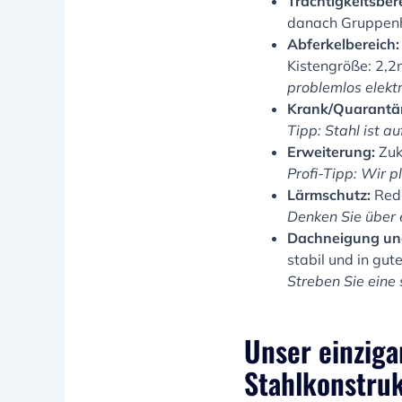
Trächtigkeitsber
danach Gruppenh
Abferkelbereich:
Kistengröße: 2,2
problemlos elektr
Krank/Quarantä
Tipp: Stahl ist a
Erweiterung:
Zuk
Profi-Tipp: Wir 
Lärmschutz:
Redu
Denken Sie über
Dachneigung un
stabil und in gu
Streben Sie eine
Unser einziga
Stahlkonstruk