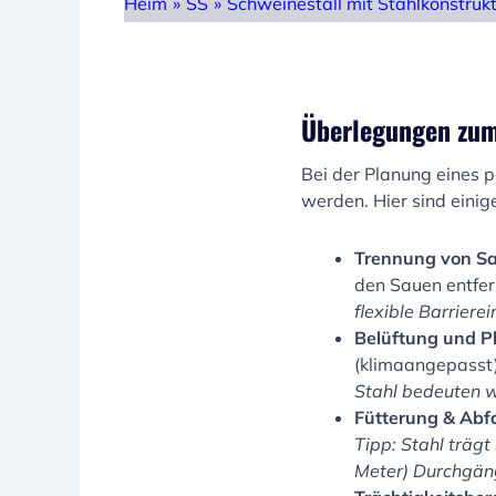
Heim
»
SS
»
Schweinestall mit Stahlkonstruk
Überlegungen zum 
Bei der Planung eines p
werden. Hier sind einig
Trennung von Sa
den Sauen entfer
flexible Barrierei
Belüftung und Pl
(klimaangepasst)
Stahl bedeuten w
Fütterung & Abfa
Tipp: Stahl trägt
Meter) Durchgäng