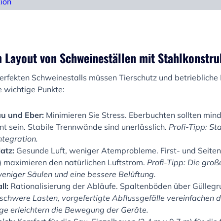
tion
Layout von Schweineställen mit Stahlkonstru
erfekten Schweinestalls müssen Tierschutz und betriebliche E
e wichtige Punkte:
u und Eber:
Minimieren Sie Stress. Eberbuchten sollten min
nt sein. Stabile Trennwände sind unerlässlich.
Profi-Tipp: St
ntegration.
atz:
Gesunde Luft, weniger Atemprobleme. First- und Seiten
 maximieren den natürlichen Luftstrom.
Profi-Tipp: Die gro
eniger Säulen und eine bessere Belüftung.
ll:
Rationalisierung der Abläufe. Spaltenböden über Gülleg
 schwere Lasten, vorgefertigte Abflussgefälle vereinfachen d
e erleichtern die Bewegung der Geräte.