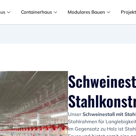
aus
Containerhaus
Modulares Bauen
Projek
Schweinest
Stahlkonst
Unser
Schweinestall mit Stah
Stahlrahmen für Langlebigkeit,
Im Gegensatz zu Holz ist Stah