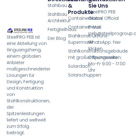
&
Sie Uns
Stahlbau
Produkte
SteelPRO PEB
Stahlbau
Containerbüros
Global Official
Architektur
Containerhaus
E-Mail:
Fertigteilhaus
peb@steelprogroup
Stahlkonstruktions-
SteelPRO PEB ist
Der Blog
Supermarkt
WhatsApp: hier
eine Abteilung von
klicken
Xinguangzheng,
Stahlkonstruktionsgebäude
einem globalen
mit großer Spannweite
Öffnungszeiten:
Anbieter
Mo-Fr 9:00 - 17:00
Solardach
maßgeschneiderter
Uhr
Solarschuppen
Lösungen für
Design, Fertigung
und Konstruktion
von
Stahlkonstruktionen,
der
Spitzenleistungen
liefert und weltweit
zum Erfolg
beiträgt.