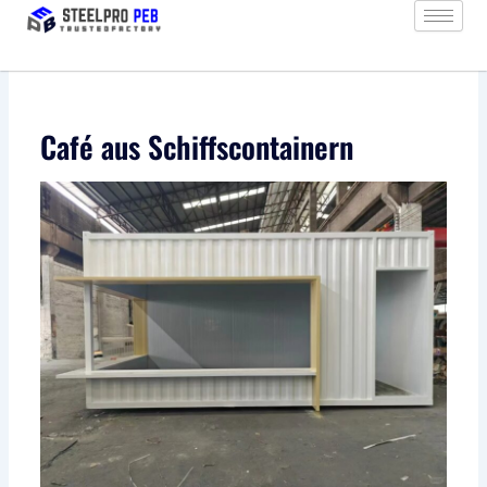
Zum
Inhalt
springen
Café aus Schiffscontainern