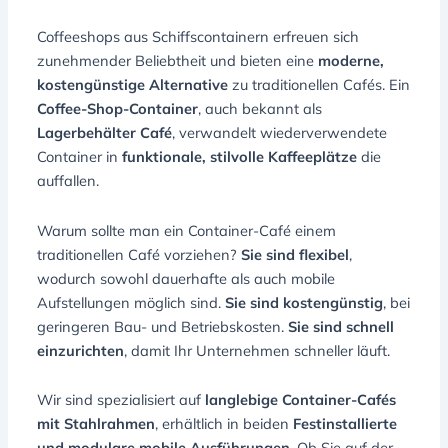
Coffeeshops aus Schiffscontainern erfreuen sich
zunehmender Beliebtheit und bieten eine
moderne,
kostengünstige Alternative
zu traditionellen Cafés. Ein
Coffee-Shop-Container
, auch bekannt als
Lagerbehälter Café
, verwandelt wiederverwendete
Container in
funktionale, stilvolle Kaffeeplätze
die
auffallen.
Warum sollte man ein Container-Café einem
traditionellen Café vorziehen?
Sie sind flexibel
,
wodurch sowohl dauerhafte als auch mobile
Aufstellungen möglich sind.
Sie sind kostengünstig
, bei
geringeren Bau- und Betriebskosten.
Sie sind schnell
einzurichten
, damit Ihr Unternehmen schneller läuft.
Wir sind spezialisiert auf
langlebige Container-Cafés
mit Stahlrahmen
, erhältlich in beiden
Festinstallierte
und modulare mobile Ausführungen
. Ob Sie auf der