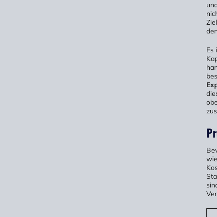
und
nic
Zie
den
Es 
Kap
han
bes
Ex
die
obe
zu
Pr
Bev
wie
Kos
Sta
sin
Ver