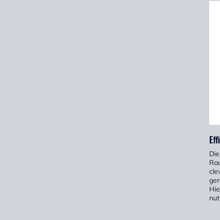
Ef
Die
Rau
cle
ger
Hie
nut