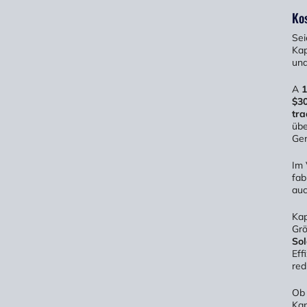
Ko
Sei
Kap
und
A
1
$30
tra
übe
Gen
Im 
fab
auc
Kap
Grö
So
Eff
red
Ob 
Kap