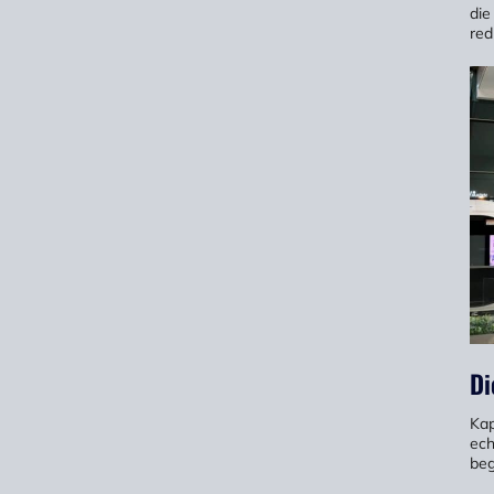
die
red
Di
Kap
ech
beg