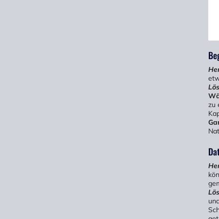
Beg
He
etw
Lö
Wä
zu 
Kap
Ga
Nat
Da
He
kön
ge
Lö
un
Sch
get