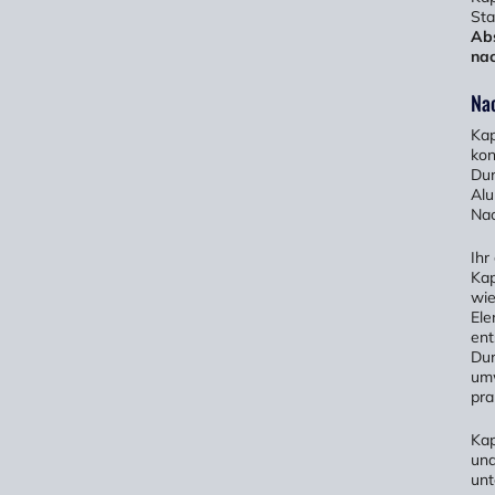
Sta
Abs
nac
Na
Kap
kon
Dur
Alu
Nac
Ihr
Kap
wie
Ele
ent
Dur
umw
pra
Kap
und
unt