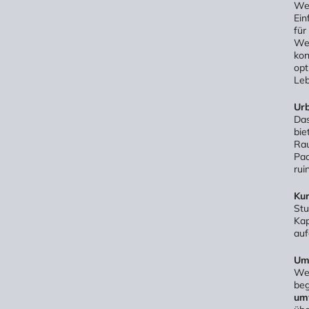
Wen
Ein
für
Wes
kon
opt
Leb
Urb
Das
bie
Rau
Paa
rui
Kur
Stu
Kap
auf
Um
Wen
beg
umw