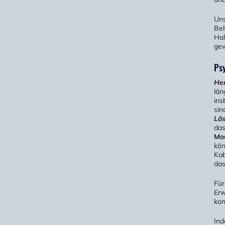
Uns
Bel
Hal
gew
Ps
He
län
ins
sin
Lö
das
Mo
kön
Kab
das
Für
Erw
kon
Ind