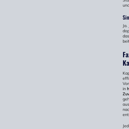
Sta
und
Sin
Ja.
dop
das
bei
Fa
Ka
Kap
eff
Vor
in
h
Zuv
geh
aus
nac
ent
Jed