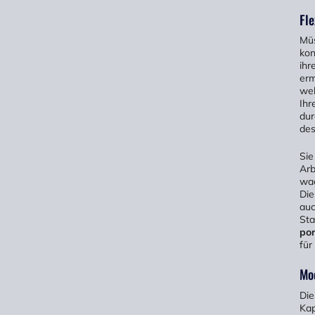
Fle
Müs
kon
ihr
erm
wel
Ihr
dur
des
Sie
Arb
wac
Die
auc
Sta
por
für
Mo
Die
Kap