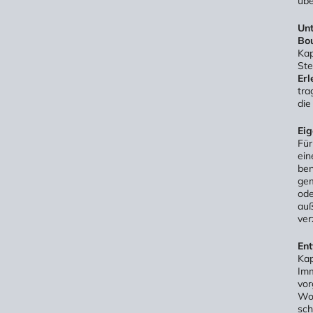
übe
Unt
Bou
Kap
Ste
Erl
tra
die
Eig
Für
ein
ben
gem
ode
auß
ver
Ent
Kap
Imm
vor
Woh
sch