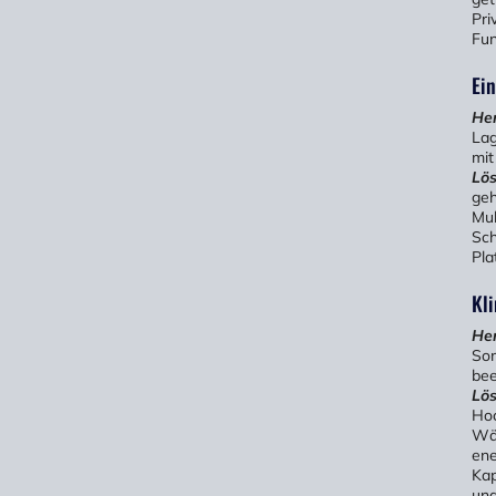
Pri
Fun
Ei
He
Lag
mit
Lö
geh
Mul
Sch
Pla
Kli
He
Som
bee
Lö
Hoc
Wä
ene
Kap
una