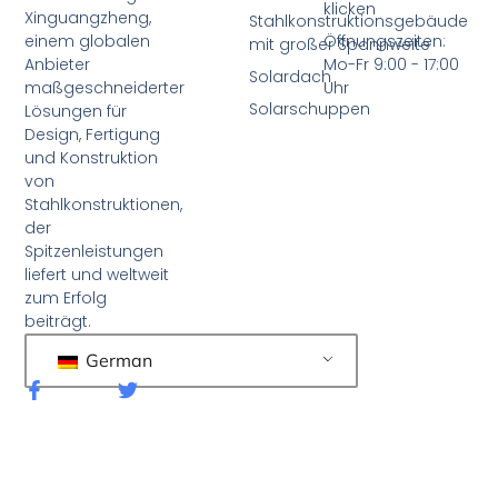
klicken
Xinguangzheng,
Stahlkonstruktionsgebäude
einem globalen
Öffnungszeiten:
mit großer Spannweite
Anbieter
Mo-Fr 9:00 - 17:00
Solardach
maßgeschneiderter
Uhr
Solarschuppen
Lösungen für
Design, Fertigung
und Konstruktion
von
Stahlkonstruktionen,
der
Spitzenleistungen
liefert und weltweit
zum Erfolg
beiträgt.
German
F
T
a
w
c
i
e
t
b
t
o
e