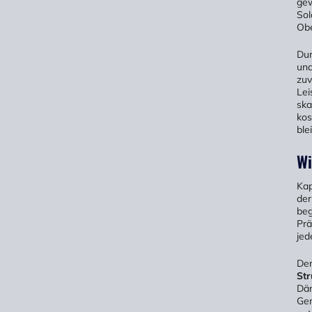
gew
Sol
Obe
Dur
und
zuv
Lei
ska
kos
ble
Wi
Kap
der
beg
Prä
jed
Der
Str
Däm
Ge