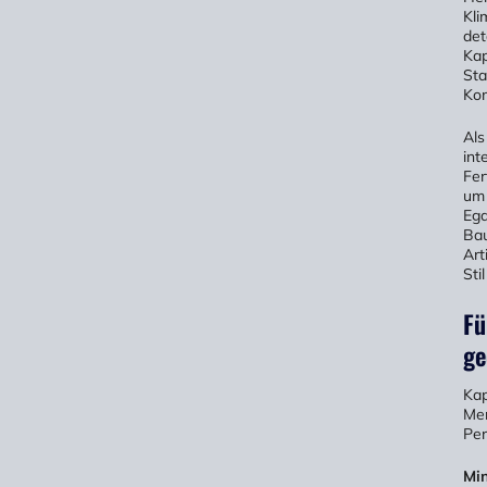
Kli
det
Kap
Sta
Kom
Als
int
Fer
um 
Ega
Bau
Art
Sti
Fü
ge
Kap
Men
Per
Min