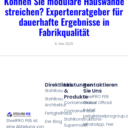
Können Sie modulare Hauswände
streichen? Expertenratgeber für
dauerhafte Ergebnisse in
Fabrikqualität
6. Mai 2025
Direktlinks
Leistungen
Kontaktieren
&
Sie Uns
Stahlbau
Produkte
SteelPRO PEB
Stahlbau
Containerbüros
Global Official
Architektur
E-Mail:
Containerhaus
Fertigteilhaus
peb@steelprogroup
Stahlkonstruktions-
SteelPRO PEB ist
Der Blog
WhatsApp: hier
Supermarkt
eine Abteilung von