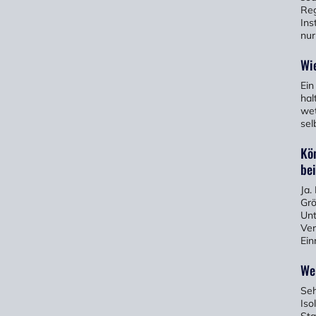
Reg
Ins
nur
Wi
Ein
hal
wet
sel
Kö
bei
Ja.
Grö
Unt
Ver
Ein
We
Seh
Iso