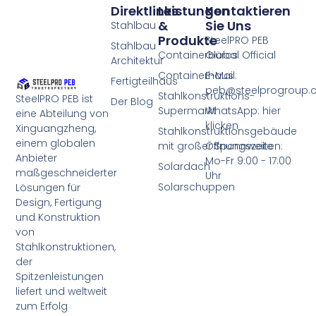
Direktlinks
Leistungen
Kontaktieren
&
Sie Uns
Stahlbau
Produkte
SteelPRO PEB
Stahlbau
Containerbüros
Global Official
Architektur
Containerhaus
E-Mail:
Fertigteilhaus
peb@steelprogroup
Stahlkonstruktions-
SteelPRO PEB ist
Der Blog
Supermarkt
WhatsApp: hier
eine Abteilung von
klicken
Xinguangzheng,
Stahlkonstruktionsgebäude
einem globalen
mit großer Spannweite
Öffnungszeiten:
Anbieter
Mo-Fr 9:00 - 17:00
Solardach
maßgeschneiderter
Uhr
Solarschuppen
Lösungen für
Design, Fertigung
und Konstruktion
von
Stahlkonstruktionen,
der
Spitzenleistungen
liefert und weltweit
zum Erfolg